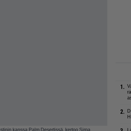
1.
V
r
a
2.
D
H
stinin kanssa Palm Desertissä, kertoo Sirpa
3.
L