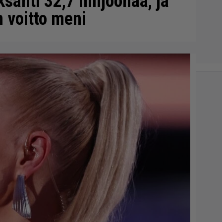
sahti 32,7 miljoonaa, ja
 voitto meni