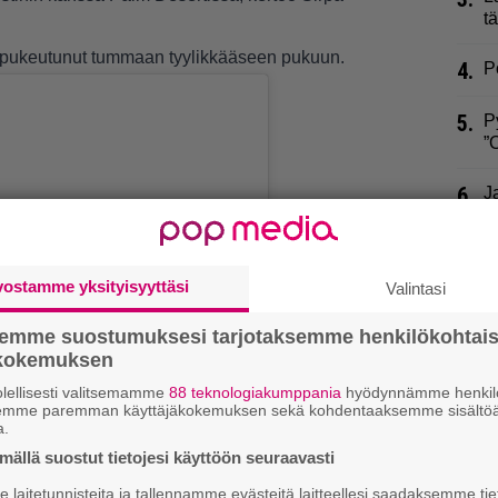
t
n pukeutunut tummaan tyylikkääseen pukuun.
4.
P
5.
P
”
6.
J
”
7.
E
vostamme yksityisyyttäsi
s
Valintasi
”
semme suostumuksesi tarjotaksemme henkilökohtai
ökokemuksen
8.
E
m
lellisesti valitsemamme
88 teknologiakumppania
hyödynnämme henkilö
v
semme paremman käyttäjäkokemuksen sekä kohdentaaksemme sisältöä
 on Instagram
a.
9.
U
ällä suostut tietojesi käyttöön seuraavasti
J
laitetunnisteita ja tallennamme evästeitä laitteellesi saadaksemme tie