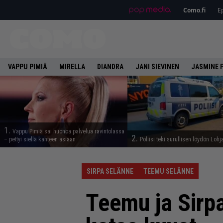
Como.fi
Ep
VAPPU PIMIÄ
MIRELLA
DIANDRA
JANI SIEVINEN
JASMINE 
1.
Vappu Pimiä sai huonoa palvelua ravintolassa
2.
– pettyi siellä kahteen asiaan
Poliisi teki surullisen löydön Lohj
SIRPA SELÄNNE
TEEMU SELÄNNE
Teemu ja Sirp