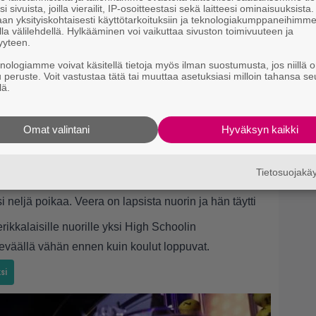
i sivuista, joilla vierailit, IP-osoitteestasi sekä laitteesi ominaisuuksista
an yksityiskohtaisesti käyttötarkoituksiin ja teknologiakumppaneihimm
la välilehdellä. Hylkääminen voi vaikuttaa sivuston toimivuuteen ja
yyteen.
knologiamme voivat käsitellä tietoja myös ilman suostumusta, jos niillä o
u peruste. Voit vastustaa tätä tai muuttaa asetuksiasi milloin tahansa se
lä.
Omat valintani
Hyväksyn kaikki
elänne (@sirpa.selanne)
.
Tietosuojak
i neljä poikaa. Veera on lapsista nuorin ja hän täytti
rikkalaisille nuorille yksi High Schoolin
keväällä vähän ennen kuin koulut loppuvat.
si