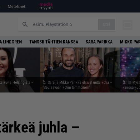
i
Meteli.net
Etsi
A LINDGREN
TANSSII TÄHTIEN KANSSA
SARA PARIKKA
MIKKO PA
5.
6.
ta kuvia Helsingistä –
Sara ja Mikko Parikka etsivät uutta kotia –
IS: Myst
”Seuraavaan kotiin tämmöinen”
kanssa -juon
ärkeä juhla –