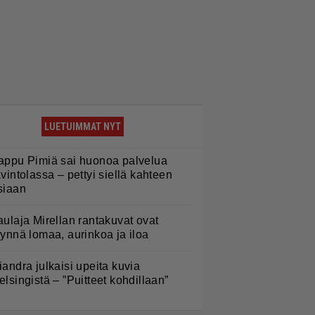
LUETUIMMAT NYT
appu Pimiä sai huonoa palvelua
avintolassa – pettyi siellä kahteen
siaan
aulaja Mirellan rantakuvat ovat
äynnä lomaa, aurinkoa ja iloa
iandra julkaisi upeita kuvia
elsingistä – ”Puitteet kohdillaan”