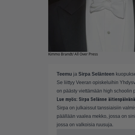
Kimmo Brandt/ All Over Press
Teemu
ja
Sirpa Selänteen
kuopukse
Se liittyy Veeran opiskeluihin Yhdys
on päästy viettämään high schoolin p
Lue myös:
Sirpa Selänne äitienpäivän
Sirpa on julkaissut tanssiaisiin valm
päällään vaalea mekko, jossa on sin
jossa on valkoisia ruusuja.