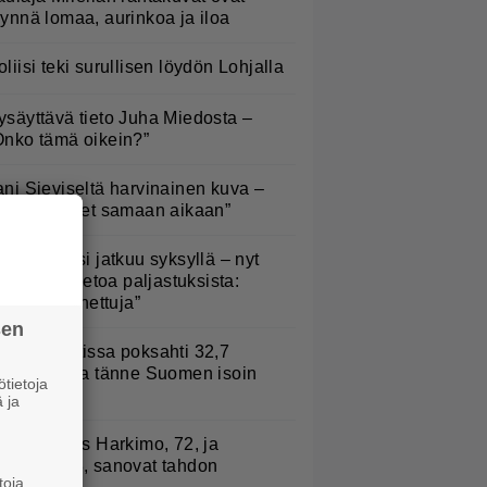
äynnä lomaa, aurinkoa ja iloa
oliisi teki surullisen löydön Lohjalla
ysäyttävä tieto Juha Miedosta –
Onko tämä oikein?”
ani Sieviseltä harvinainen kuva –
Kaikki lapset samaan aikaan”
lämäni biisi jatkuu syksyllä – nyt
aatiin lisätietoa paljastuksista:
Erittäin tunnettuja”
sen
urojackpotissa poksahti 32,7
iljoonaa, ja tänne Suomen isoin
tietoja
oitto meni
 ja
uno: Hjallis Harkimo, 72, ja
asmine, 38, sanovat tahdon
toja