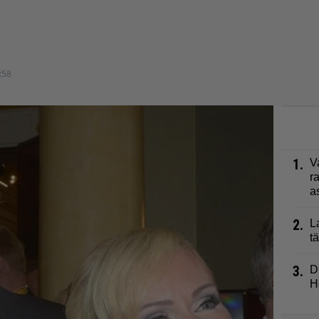
:58
1.
V
r
a
2.
L
t
3.
D
H