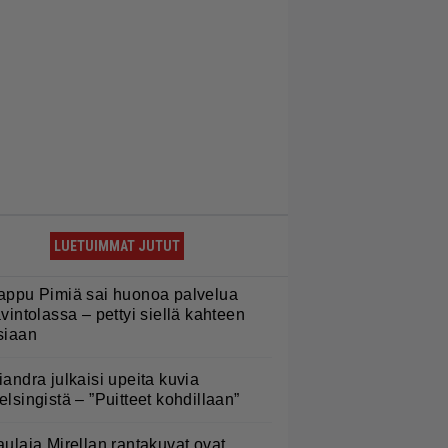
LUETUIMMAT JUTUT
appu Pimiä sai huonoa palvelua
avintolassa – pettyi siellä kahteen
siaan
iandra julkaisi upeita kuvia
elsingistä – ”Puitteet kohdillaan”
aulaja Mirellan rantakuvat ovat