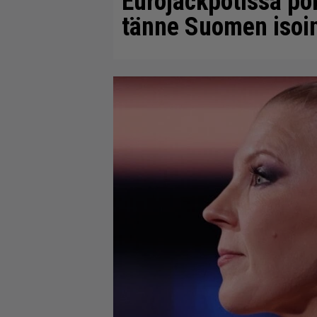
Eurojackpotissa pok
tänne Suomen isoin