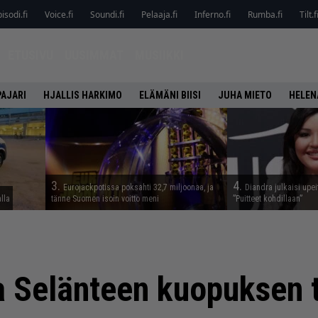
isodi.fi
Voice.fi
Soundi.fi
Pelaaja.fi
Inferno.fi
Rumba.fi
Tilt.f
ETUSIVU
UUSIMMAT
MUSIIKKI
PAJARI
HJALLIS HARKIMO
ELÄMÄNI BIISI
JUHA MIETO
HELEN
3.
4.
Eurojackpotissa poksahti 32,7 miljoonaa, ja
Diandra julkaisi upei
alla
tänne Suomen isoin voitto meni
”Puitteet kohdillaan”
a Selänteen kuopuksen t