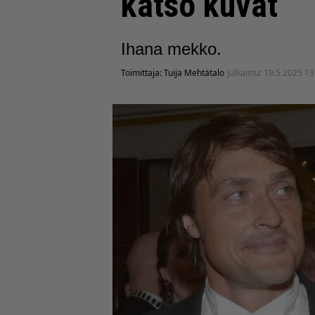
katso kuvat
Ihana mekko.
Toimittaja:
Tuija Mehtätalo
Julkaistu:
19.5.2025 13