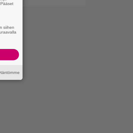
. Pääset
e
n siihen
uraavalla
äytäntömme