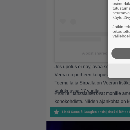
esimerkiks
tutustuma
seuraaval
käytettäv
Jotkin te
oikeutett
välilehdel
A post shared by Sirpa S
Jos upotus ei näy, avaa se auki
tästä
Veera on perheen kuopus
Teemulla ja Sirpalla on Veeran lisäks
joulukuussa 17 vuotta.
Prom eli tanssiaiset ovat monille ame
kohokohdista. Niiden ajankohta on 
Lisää Como.fi Googlen ensisijaiseksi lähteek