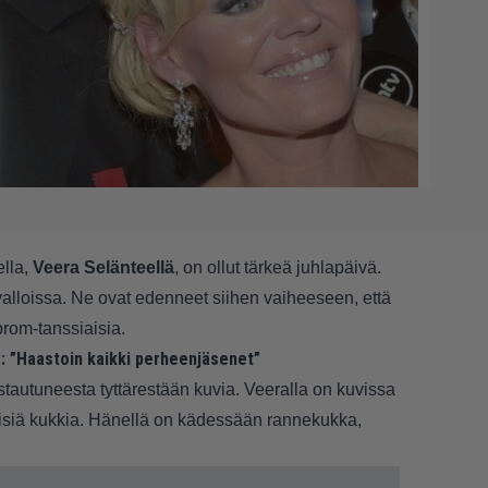
lla,
Veera Selänteellä
, on ollut tärkeä juhlapäivä.
valloissa. Ne ovat edenneet siihen vaiheeseen, että
rom-tanssiaisia.
ä: ”Haastoin kaikki perheenjäsenet”
istautuneesta tyttärestään kuvia. Veeralla on kuvissa
isiä kukkia. Hänellä on kädessään rannekukka,