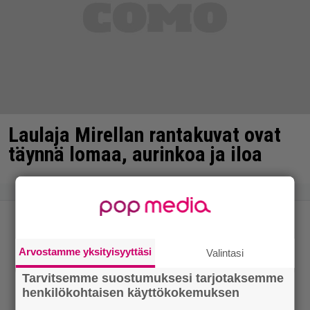
Laulaja Mirellan rantakuvat ovat
täynnä lomaa, aurinkoa ja iloa
Arvostamme yksityisyyttäsi
Valintasi
Tarvitsemme suostumuksesi tarjotaksemme
henkilökohtaisen käyttökokemuksen