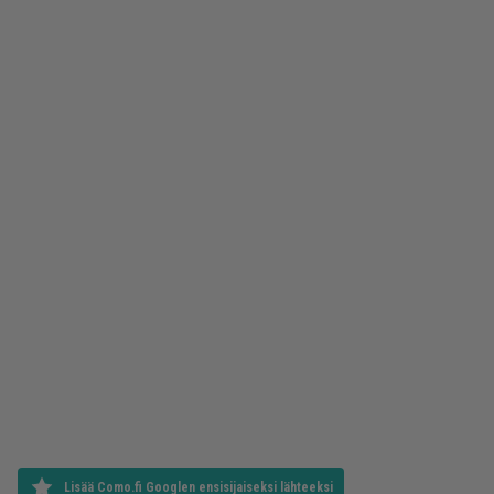
Lisää Como.fi Googlen ensisijaiseksi lähteeksi