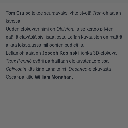
Tom Cruise
tekee seuraavaksi yhteistyötä
Tron
-ohjaajan
kanssa.
Uuden elokuvan nimi on
Oblivion
, ja se kertoo pilvien
päällä elävästä sivilisaatiosta. Leffan kuvausten on määrä
alkaa lokakuussa miljoonien budjetilla.
Leffan ohjaaja on
Joseph Kosinski
, jonka 3D-elokuva
Tron: Perintö
pyörii parhaillaan elokuvateattereissa.
Oblivionin
käsikirjoittana toimii
Departed
-elokuvasta
Oscar-palkittu
William Monahan
.