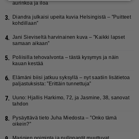
aurinkoa ja iloa
3.
Diandra julkaisi upeita kuvia Helsingistä – ”Puitteet
kohdillaan”
4.
Jani Sieviseltä harvinainen kuva – ”Kaikki lapset
samaan aikaan”
5.
Poliisilla tehovalvonta – tästä kysymys ja näin
kauan kestää
6.
Elämäni biisi jatkuu syksyllä – nyt saatiin lisätietoa
paljastuksista: ”Erittäin tunnettuja”
7.
Uuno: Hjallis Harkimo, 72, ja Jasmine, 38, sanovat
tahdon
8.
Pysäyttävä tieto Juha Miedosta – ”Onko tämä
oikein?”
9.
Marjojen poiminta ja pullopantit muuttuvat