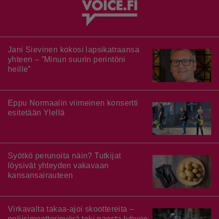
Jani Sievinen kokosi lapsikatraansa
yhteen – ”Minun suurin perintöni
heille”
Eppu Normaalin viimeinen konsertti
esitetään Ylellä
Syötkö perunoita näin? Tutkijat
löysivät yhteyden vakavaan
kansansairauteen
Virkavalta takaa-ajoi skoottereita –
poliisimoottoripyörä teki paosta lyhyen