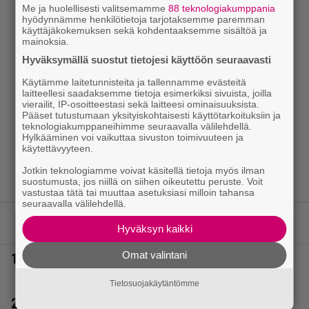
Me ja huolellisesti valitsemamme
88 teknologiakumppania
hyödynnämme henkilötietoja tarjotaksemme paremman
käyttäjäkokemuksen sekä kohdentaaksemme sisältöä ja
mainoksia.
Hyväksymällä suostut tietojesi käyttöön seuraavasti
Käytämme laitetunnisteita ja tallennamme evästeitä
laitteellesi saadaksemme tietoja esimerkiksi sivuista, joilla
vierailit, IP-osoitteestasi sekä laitteesi ominaisuuksista.
Pääset tutustumaan yksityiskohtaisesti käyttötarkoituksiin ja
teknologiakumppaneihimme seuraavalla välilehdellä.
Hylkääminen voi vaikuttaa sivuston toimivuuteen ja
käytettävyyteen.
Jotkin teknologiamme voivat käsitellä tietoja myös ilman
suostumusta, jos niillä on siihen oikeutettu peruste. Voit
vastustaa tätä tai muuttaa asetuksiasi milloin tahansa
seuraavalla välilehdellä.
LUETUIMMAT JUTUT
Hyväksyn kaikki
Omat valintani
1.
Vappu Pimiä sai huonoa palvelua ravintolassa –
pettyi siellä kahteen asiaan
Tietosuojakäytäntömme
2.
Laulaja Mirellan rantakuvat ovat täynnä lomaa,