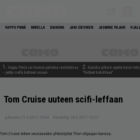
VAPPU PIMIÄ
MIRELLA
DIANDRA
JANI SIEVINEN
JASMINE PAJARI
HJAL
1.
2.
Vappu Pimiä sai huonoa palvelua ravintolassa
Diandra julkaisi upeita kuvia Hels
– pettyi siellä kahteen asiaan
”Puitteet kohdillaan”
Tom Cruise uuteen scifi-leffaan
Julkaistu:
21.5.2011 19:44
Päivitetty:
28.5.2011 13:12
Tom Cruise tekee seuraavaksi yhteistyötä Thor-ohjaajan kanssa.