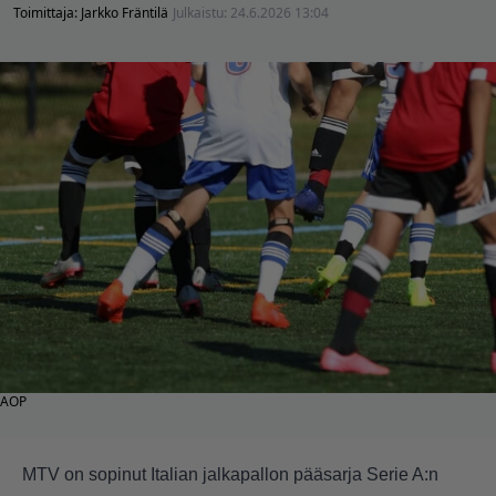
Toimittaja:
Jarkko Fräntilä
Julkaistu:
24.6.2026 13:04
AOP
MTV on sopinut Italian jalkapallon pääsarja Serie A:n