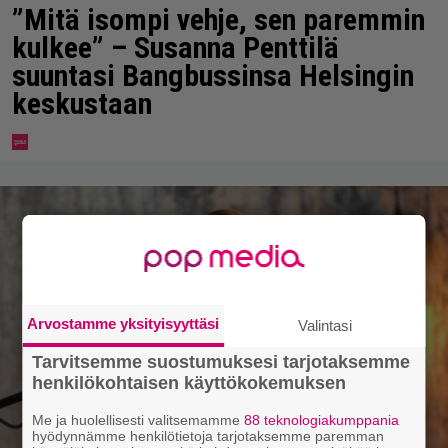
”Mitä isompi vehje, sen paremmin
kulkee” – Susanna Penttilä
suuntasi Bangbussinsa Helsingin
keskustaan
Arvostamme yksityisyyttäsi
Valintasi
Tarvitsemme suostumuksesi tarjotaksemme
henkilökohtaisen käyttökokemuksen
Me ja huolellisesti valitsemamme
88 teknologiakumppania
hyödynnämme henkilötietoja tarjotaksemme paremman