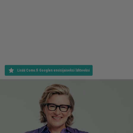
Lisää Como.fi Googlen ensisijaiseksi lähteeksi