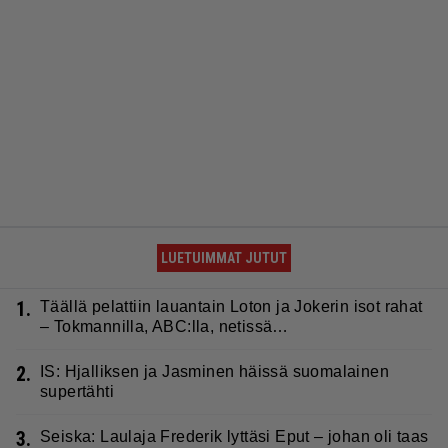
LUETUIMMAT JUTUT
1.
Täällä pelattiin lauantain Loton ja Jokerin isot rahat
– Tokmannilla, ABC:lla, netissä…
2.
IS: Hjalliksen ja Jasminen häissä suomalainen
supertähti
3.
Seiska: Laulaja Frederik lyttäsi Eput – johan oli taas