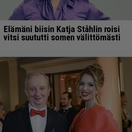
Elämäni biisin Katja Ståhlin roisi
vitsi suututti somen välittömästi