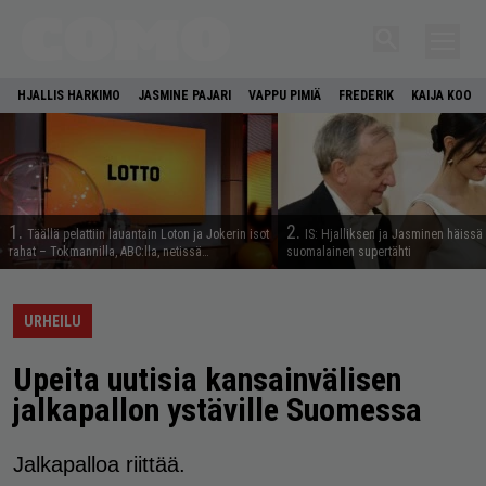
HJALLIS HARKIMO
JASMINE PAJARI
VAPPU PIMIÄ
FREDERIK
KAIJA KOO
1.
2.
Täällä pelattiin lauantain Loton ja Jokerin isot
IS: Hjalliksen ja Jasminen häissä
rahat – Tokmannilla, ABC:lla, netissä…
suomalainen supertähti
URHEILU
Upeita uutisia kansainvälisen
jalkapallon ystäville Suomessa
Jalkapalloa riittää.