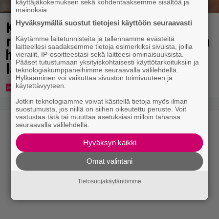
käyttäjäkokemuksen sekä kohdentaaksemme sisältöä ja
mainoksia.
Hyväksymällä suostut tietojesi käyttöön seuraavasti
Karita Tykän ja Sami Saikkosen
rakkaus kukoistaa – vähäpukeista
Käytämme laitetunnisteita ja tallennamme evästeitä
laitteellesi saadaksemme tietoja esimerkiksi sivuista, joilla
hempeilyä ja leveitä virnistyksiä
vierailit, IP-osoitteestasi sekä laitteesi ominaisuuksista.
Pääset tutustumaan yksityiskohtaisesti käyttötarkoituksiin ja
laiturilla
teknologiakumppaneihimme seuraavalla välilehdellä.
Hylkääminen voi vaikuttaa sivuston toimivuuteen ja
käytettävyyteen.
Jotkin teknologiamme voivat käsitellä tietoja myös ilman
suostumusta, jos niillä on siihen oikeutettu peruste. Voit
vastustaa tätä tai muuttaa asetuksiasi milloin tahansa
seuraavalla välilehdellä.
Hyväksyn kaikki
Omat valintani
Tietosuojakäytäntömme