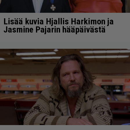
Lisää kuvia Hjallis Harkimon ja
Jasmine Pajarin hääpäivästä