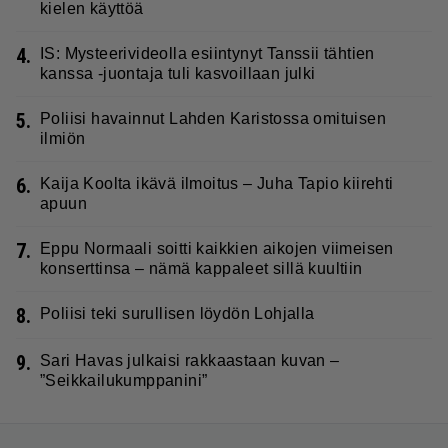
kielen käyttöä
4.
IS: Mysteerivideolla esiintynyt Tanssii tähtien
kanssa -juontaja tuli kasvoillaan julki
5.
Poliisi havainnut Lahden Karistossa omituisen
ilmiön
6.
Kaija Koolta ikävä ilmoitus – Juha Tapio kiirehti
apuun
7.
Eppu Normaali soitti kaikkien aikojen viimeisen
konserttinsa – nämä kappaleet sillä kuultiin
8.
Poliisi teki surullisen löydön Lohjalla
9.
Sari Havas julkaisi rakkaastaan kuvan –
”Seikkailukumppanini”