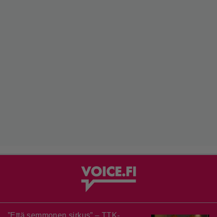
”Että semmonen sirkus” – TTK-