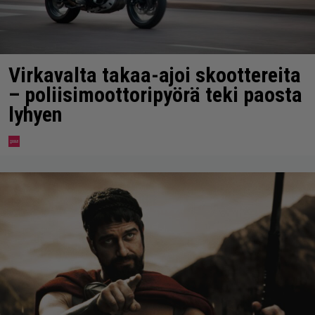
Virkavalta takaa-ajoi skoottereita
– poliisimoottoripyörä teki paosta
lyhyen