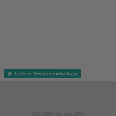
Lisää Como.fi Googlen ensisijaiseksi lähteeksi