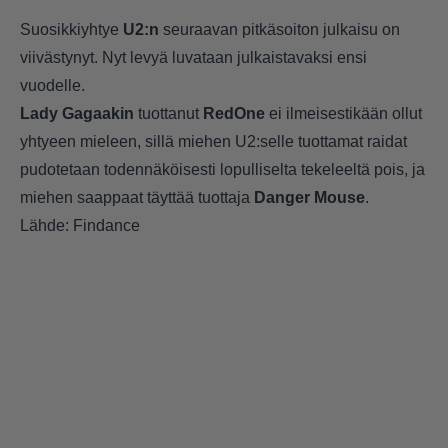
Suosikkiyhtye
U2:n
seuraavan pitkäsoiton julkaisu on
viivästynyt. Nyt levyä luvataan julkaistavaksi ensi
vuodelle.
Lady Gagaakin
tuottanut
RedOne
ei ilmeisestikään ollut
yhtyeen mieleen, sillä miehen U2:selle tuottamat raidat
pudotetaan todennäköisesti lopulliselta tekeleeltä pois, ja
miehen saappaat täyttää tuottaja
Danger Mouse
.
Lähde: Findance