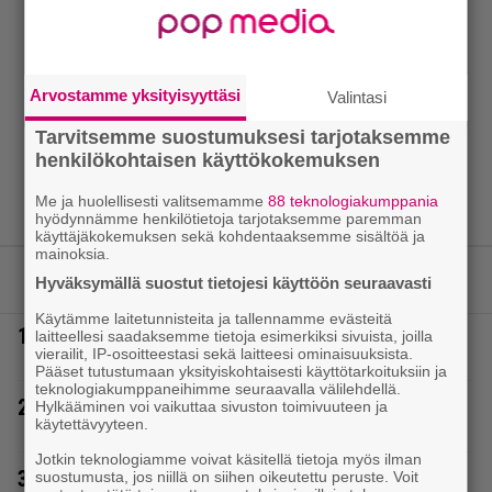
Arvostamme yksityisyyttäsi
Valintasi
Tarvitsemme suostumuksesi tarjotaksemme
henkilökohtaisen käyttökokemuksen
Me ja huolellisesti valitsemamme
88 teknologiakumppania
hyödynnämme henkilötietoja tarjotaksemme paremman
käyttäjäkokemuksen sekä kohdentaaksemme sisältöä ja
mainoksia.
LUETUIMMAT JUTUT
Hyväksymällä suostut tietojesi käyttöön seuraavasti
Käytämme laitetunnisteita ja tallennamme evästeitä
1.
Poliisilla tehovalvonta – tästä kysymys ja näin
laitteellesi saadaksemme tietoja esimerkiksi sivuista, joilla
vierailit, IP-osoitteestasi sekä laitteesi ominaisuuksista.
kauan kestää
Pääset tutustumaan yksityiskohtaisesti käyttötarkoituksiin ja
teknologiakumppaneihimme seuraavalla välilehdellä.
2.
Tältä näyttää Vappu Pimiän perhelomalla
Hylkääminen voi vaikuttaa sivuston toimivuuteen ja
käytettävyyteen.
Portugalissa – ”Kaunis mekko”
Jotkin teknologiamme voivat käsitellä tietoja myös ilman
3.
Uuno: Hjallis Harkimo, 72, ja Jasmine, 38, sanovat
suostumusta, jos niillä on siihen oikeutettu peruste. Voit