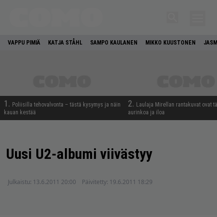
VAPPU PIMIÄ
KATJA STÅHL
SAMPO KAULANEN
MIKKO KUUSTONEN
JASM
1.
2.
Poliisilla tehovalvonta – tästä kysymys ja näin
Laulaja Mirellan rantakuvat ovat 
kauan kestää
aurinkoa ja iloa
Uusi U2-albumi viivästyy
Julkaistu:
13.6.2011 20:00
Päivitetty:
19.6.2011 18:29