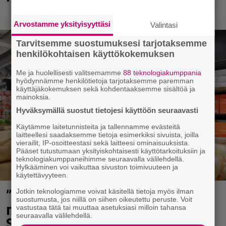
Arvostamme yksityisyyttäsi
Valintasi
Tarvitsemme suostumuksesi tarjotaksemme
henkilökohtaisen käyttökokemuksen
Me ja huolellisesti valitsemamme
88 teknologiakumppania
hyödynnämme henkilötietoja tarjotaksemme paremman
käyttäjäkokemuksen sekä kohdentaaksemme sisältöä ja
mainoksia.
Hyväksymällä suostut tietojesi käyttöön seuraavasti
Käytämme laitetunnisteita ja tallennamme evästeitä
laitteellesi saadaksemme tietoja esimerkiksi sivuista, joilla
vierailit, IP-osoitteestasi sekä laitteesi ominaisuuksista.
Pääset tutustumaan yksityiskohtaisesti käyttötarkoituksiin ja
teknologiakumppaneihimme seuraavalla välilehdellä.
Hylkääminen voi vaikuttaa sivuston toimivuuteen ja
käytettävyyteen.
”Tavallista suurempia pakkauksia
Jotkin teknologiamme voivat käsitellä tietoja myös ilman
suostumusta, jos niillä on siihen oikeutettu peruste. Voit
myös perheille” – tänne aukee
vastustaa tätä tai muuttaa asetuksiasi milloin tahansa
seuraavalla välilehdellä.
Suomen toinen Prisma Tukku