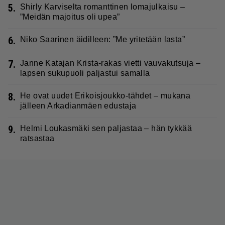
5.
Shirly Karviselta romanttinen lomajulkaisu –
”Meidän majoitus oli upea”
6.
Niko Saarinen äidilleen: ”Me yritetään lasta”
7.
Janne Katajan Krista-rakas vietti vauvakutsuja –
lapsen sukupuoli paljastui samalla
8.
He ovat uudet Erikoisjoukko-tähdet – mukana
jälleen Arkadianmäen edustaja
9.
Helmi Loukasmäki sen paljastaa – hän tykkää
ratsastaa