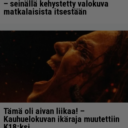
– seinällä kehystetty valokuva
matkalaisista itsestään
Tämä oli aivan liikaa! –
Kauhuelokuvan ikäraja muutettiin
K18:ksi