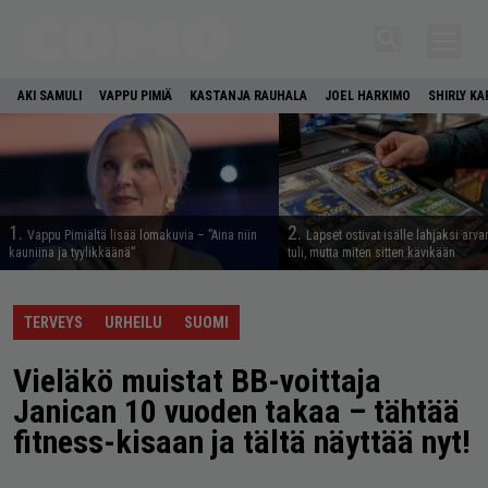
AKI SAMULI
VAPPU PIMIÄ
KASTANJA RAUHALA
JOEL HARKIMO
SHIRLY K
1.
2.
Vappu Pimiältä lisää lomakuvia – ”Aina niin
Lapset ostivat isälle lahjaksi arva
kauniina ja tyylikkäänä”
tuli, mutta miten sitten kävikään
TERVEYS
URHEILU
SUOMI
Vieläkö muistat BB-voittaja
Janican 10 vuoden takaa – tähtää
fitness-kisaan ja tältä näyttää nyt!