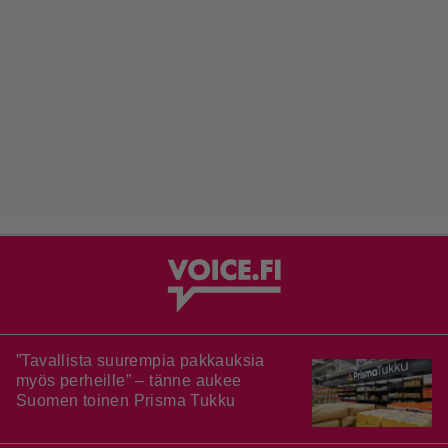
”Tavallista suurempia pakkauksia
myös perheille” – tänne aukee
Suomen toinen Prisma Tukku