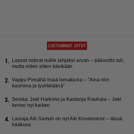
LUETUIMMAT JUTUT
1.
Lapset ostivat isälle lahjaksi arvan – päävoitto tuli,
mutta miten sitten kävikään
2.
Vappu Pimiältä lisää lomakuvia – ”Aina niin
kauniina ja tyylikkäänä”
3.
Seiska: Joel Harkimo ja Kastanja Rauhala – Joel
kertoo nyt kaiken
4.
Laulaja Aki Samuli on nyt Aki Kirvesniemi – tässä
hääkuva