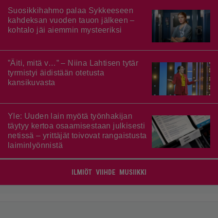
Suosikkihahmo palaa Sykkeeseen
kahdeksan vuoden tauon jälkeen –
kohtalo jäi aiemmin mysteeriksi
”Äiti, mitä v…” – Niina Lahtisen tytär
tyrmistyi äidistään otetusta
kansikuvasta
Yle: Uuden lain myötä työnhakijan
täytyy kertoa osaamisestaan julkisesti
netissä – yrittäjät toivovat rangaistusta
laiminlyönnistä
ILMIÖT
VIIHDE
MUSIIKKI