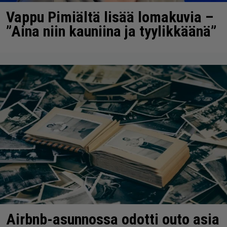
Vappu Pimiältä lisää lomakuvia –
”Aina niin kauniina ja tyylikkäänä”
Airbnb-asunnossa odotti outo asia