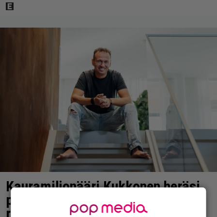
Kauramiljonääri Kukkonen heräsi
putkasta – tässä syy törkeään
rikosepäilyyn