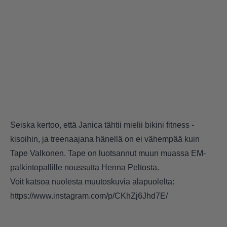
Seiska kertoo,
että Janica tähtii mielii bikini fitness -
kisoihin, ja treenaajana hänellä on ei vähempää kuin
Tape Valkonen. Tape on luotsannut muun muassa EM-
palkintopallille noussutta Henna Peltosta.
Voit katsoa nuolesta muutoskuvia alapuolelta:
https://www.instagram.com/p/CKhZj6Jhd7E/