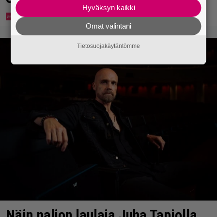
Hyväksyn kaikki
Omat valintani
Tietosuojakäytäntömme
Näin paljon laulaja Juha Tapiolla