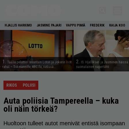
HJALLIS HARKIMO
JASMINE PAJARI
VAPPU PIMIÄ
FREDERIK
KAIJA KOO
1.
2.
Täällä pelattiin lauantain Loton ja Jokerin isot
IS: Hjalliksen ja Jasminen häissä
rahat – Tokmannilla, ABC:lla, netissä…
suomalainen supertähti
RIKOS
POLIISI
Auta poliisia Tampereella – kuka
oli näin törkeä?
Huoltoon tulleet autot menivät entistä isompaan