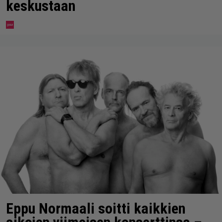
keskustaan
Eppu Normaali soitti kaikkien