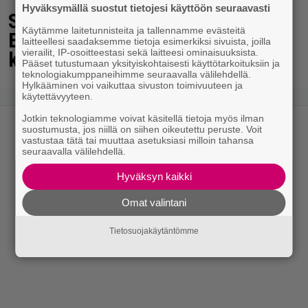
Hyväksymällä suostut tietojesi käyttöön seuraavasti
Seiska: Laulaja Frederik lyttäsi
Käytämme laitetunnisteita ja tallennamme evästeitä
Eput – johan oli taas kielen
laitteellesi saadaksemme tietoja esimerkiksi sivuista, joilla
vierailit, IP-osoitteestasi sekä laitteesi ominaisuuksista.
käyttöä
Pääset tutustumaan yksityiskohtaisesti käyttötarkoituksiin ja
teknologiakumppaneihimme seuraavalla välilehdellä.
Hylkääminen voi vaikuttaa sivuston toimivuuteen ja
käytettävyyteen.
Jotkin teknologiamme voivat käsitellä tietoja myös ilman
suostumusta, jos niillä on siihen oikeutettu peruste. Voit
vastustaa tätä tai muuttaa asetuksiasi milloin tahansa
seuraavalla välilehdellä.
Hyväksyn kaikki
Omat valintani
Tietosuojakäytäntömme