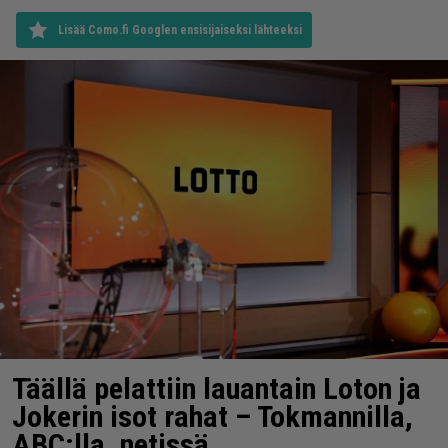
Lisää Como.fi Googlen ensisijaiseksi lähteeksi
Täällä pelattiin lauantain Loton ja
Jokerin isot rahat – Tokmannilla,
ABC:lla, netissä…