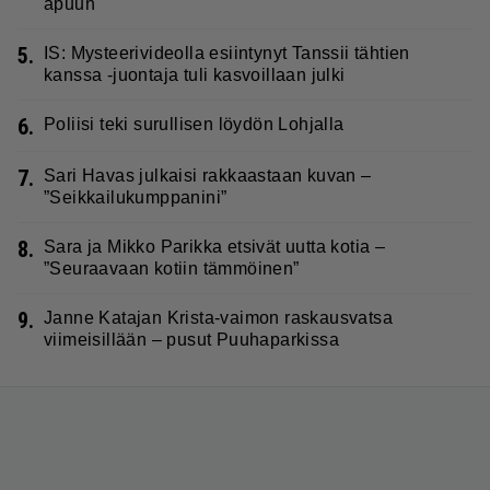
apuun
5.
IS: Mysteerivideolla esiintynyt Tanssii tähtien
kanssa -juontaja tuli kasvoillaan julki
6.
Poliisi teki surullisen löydön Lohjalla
7.
Sari Havas julkaisi rakkaastaan kuvan –
”Seikkailukumppanini”
8.
Sara ja Mikko Parikka etsivät uutta kotia –
”Seuraavaan kotiin tämmöinen”
9.
Janne Katajan Krista-vaimon raskausvatsa
viimeisillään – pusut Puuhaparkissa