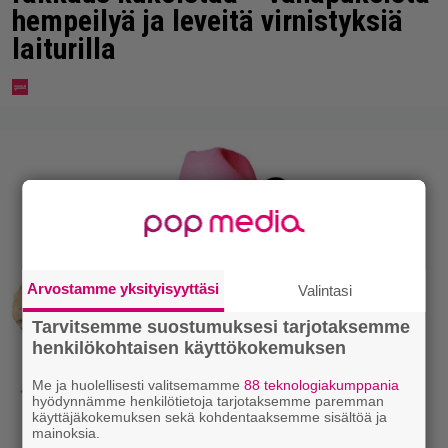
hempeilyä ja leveitä virnistyksiä
laiturilla
Arvostamme yksityisyyttäsi
Valintasi
Tarvitsemme suostumuksesi tarjotaksemme
henkilökohtaisen käyttökokemuksen
Me ja huolellisesti valitsemamme
88 teknologiakumppania
hyödynnämme henkilötietoja tarjotaksemme paremman
käyttäjäkokemuksen sekä kohdentaaksemme sisältöä ja
mainoksia.