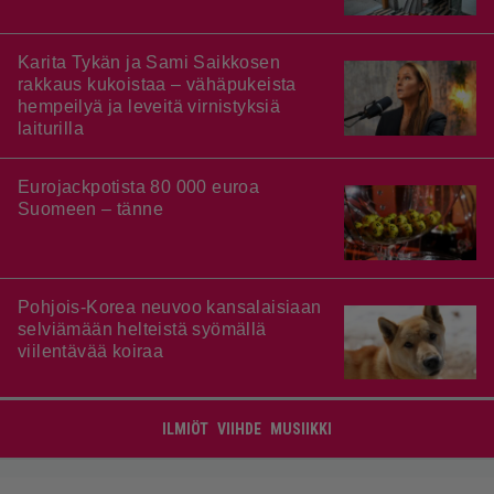
Karita Tykän ja Sami Saikkosen
rakkaus kukoistaa – vähäpukeista
hempeilyä ja leveitä virnistyksiä
laiturilla
Eurojackpotista 80 000 euroa
Suomeen – tänne
Pohjois-Korea neuvoo kansalaisiaan
selviämään helteistä syömällä
viilentävää koiraa
ILMIÖT
VIIHDE
MUSIIKKI