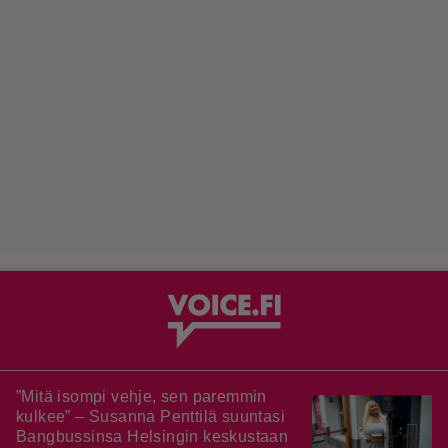
”Mitä isompi vehje, sen paremmin
kulkee” – Susanna Penttilä suuntasi
Bangbussinsa Helsingin keskustaan