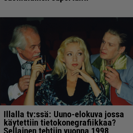
Illalla tv:ssä: Uuno-elokuva jossa
käytettiin tietokonegrafiikkaa?
Sellainen tehtiin vuonna 1998