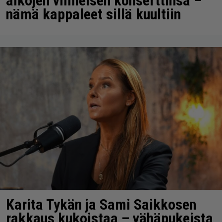
aikojen viimeisen konserttinsa –
nämä kappaleet sillä kuultiin
Karita Tykän ja Sami Saikkosen
rakkaus kukoistaa – vähäpukeista