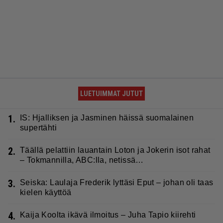
LUETUIMMAT JUTUT
1.
IS: Hjalliksen ja Jasminen häissä suomalainen
supertähti
2.
Täällä pelattiin lauantain Loton ja Jokerin isot rahat
– Tokmannilla, ABC:lla, netissä…
3.
Seiska: Laulaja Frederik lyttäsi Eput – johan oli taas
kielen käyttöä
4.
Kaija Koolta ikävä ilmoitus – Juha Tapio kiirehti