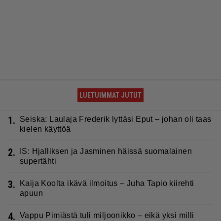
LUETUIMMAT JUTUT
1.
Seiska: Laulaja Frederik lyttäsi Eput – johan oli taas
kielen käyttöä
2.
IS: Hjalliksen ja Jasminen häissä suomalainen
supertähti
3.
Kaija Koolta ikävä ilmoitus – Juha Tapio kiirehti
apuun
4.
Vappu Pimiästä tuli miljoonikko – eikä yksi milli