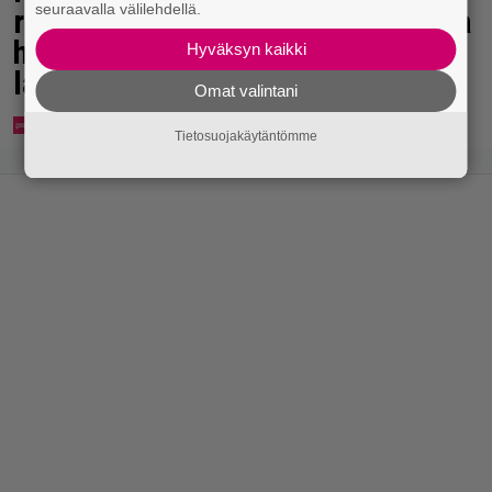
seuraavalla välilehdellä.
rakkaus kukoistaa – vähäpukeista
hempeilyä ja leveitä virnistyksiä
Hyväksyn kaikki
laiturilla
Omat valintani
Tietosuojakäytäntömme