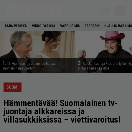
SARA PARIKKA
MIKKO PARIKKA
VAPPU PIMIÄ
FREDERIK
HJALLIS HARKIM
1.
2.
IS: Hjalliksen ja Jasminen häissä
Seiska: Laulaja Frederik lyttäsi E
suomalainen supertähti
oli taas kielen käyttöä
SUOMI
Hämmentävää! Suomalainen tv-
juontaja alkkareissa ja
villasukkiksissa – viettivaroitus!