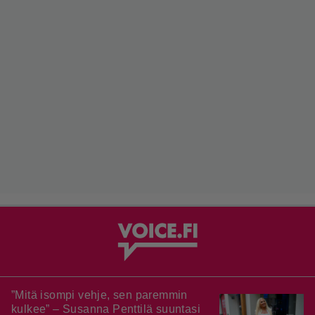
”Mitä isompi vehje, sen paremmin
kulkee” – Susanna Penttilä suuntasi