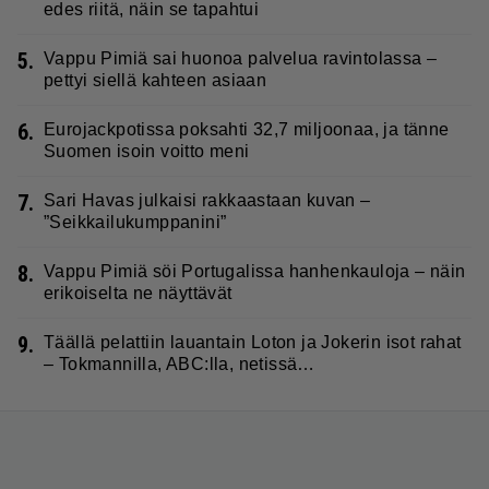
edes riitä, näin se tapahtui
5.
Vappu Pimiä sai huonoa palvelua ravintolassa –
pettyi siellä kahteen asiaan
6.
Eurojackpotissa poksahti 32,7 miljoonaa, ja tänne
Suomen isoin voitto meni
7.
Sari Havas julkaisi rakkaastaan kuvan –
”Seikkailukumppanini”
8.
Vappu Pimiä söi Portugalissa hanhenkauloja – näin
erikoiselta ne näyttävät
9.
Täällä pelattiin lauantain Loton ja Jokerin isot rahat
– Tokmannilla, ABC:lla, netissä…