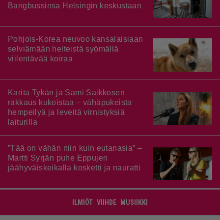
Bangbussinsa Helsingin keskustaan
Pohjois-Korea neuvoo kansalaisiaan
selviämään helteistä syömällä
viilentävää koiraa
Karita Tykän ja Sami Saikkosen
rakkaus kukoistaa – vähäpukeista
hempeilyä ja leveitä virnistyksiä
laiturilla
”Tää on vähän niin kuin eutanasia” –
Martti Syrjän puhe Eppujen
jäähyväiskeikalla kosketti ja nauratti
ILMIÖT
VIIHDE
MUSIIKKI