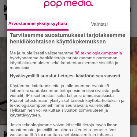
Kaija Koolta ikävä ilmoitus – Juha
Tapio kiirehti apuun
Arvostamme yksityisyyttäsi
Valintasi
Tarvitsemme suostumuksesi tarjotaksemme
henkilökohtaisen käyttökokemuksen
Me ja huolellisesti valitsemamme
88 teknologiakumppania
hyödynnämme henkilötietoja tarjotaksemme paremman
käyttäjäkokemuksen sekä kohdentaaksemme sisältöä ja
mainoksia.
Hyväksymällä suostut tietojesi käyttöön seuraavasti
Käytämme laitetunnisteita ja tallennamme evästeitä
laitteellesi saadaksemme tietoja esimerkiksi sivuista, joilla
vierailit, IP-osoitteestasi sekä laitteesi ominaisuuksista.
Pääset tutustumaan yksityiskohtaisesti käyttötarkoituksiin ja
teknologiakumppaneihimme seuraavalla välilehdellä.
Hylkääminen voi vaikuttaa sivuston toimivuuteen ja
käytettävyyteen.
Jotkin teknologiamme voivat käsitellä tietoja myös ilman
suostumusta, jos niillä on siihen oikeutettu peruste. Voit
Karita Tykän ja Sami Saikkosen
vastustaa tätä tai muuttaa asetuksiasi milloin tahansa