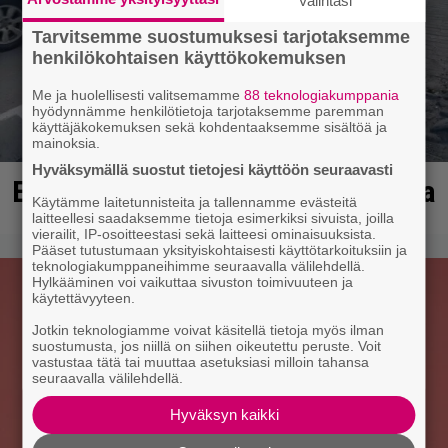
Valintasi
Tarvitsemme suostumuksesi tarjotaksemme
henkilökohtaisen käyttökokemuksen
Me ja huolellisesti valitsemamme
88 teknologiakumppania
hyödynnämme henkilötietoja tarjotaksemme paremman
käyttäjäkokemuksen sekä kohdentaaksemme sisältöä ja
mainoksia.
Hyväksymällä suostut tietojesi käyttöön seuraavasti
Erittäin vaarallinen kuski Ulvilassa
Käytämme laitetunnisteita ja tallennamme evästeitä
laitteellesi saadaksemme tietoja esimerkiksi sivuista, joilla
vierailit, IP-osoitteestasi sekä laitteesi ominaisuuksista.
Pääset tutustumaan yksityiskohtaisesti käyttötarkoituksiin ja
teknologiakumppaneihimme seuraavalla välilehdellä.
Hylkääminen voi vaikuttaa sivuston toimivuuteen ja
käytettävyyteen.
Jotkin teknologiamme voivat käsitellä tietoja myös ilman
suostumusta, jos niillä on siihen oikeutettu peruste. Voit
vastustaa tätä tai muuttaa asetuksiasi milloin tahansa
seuraavalla välilehdellä.
Hyväksyn kaikki