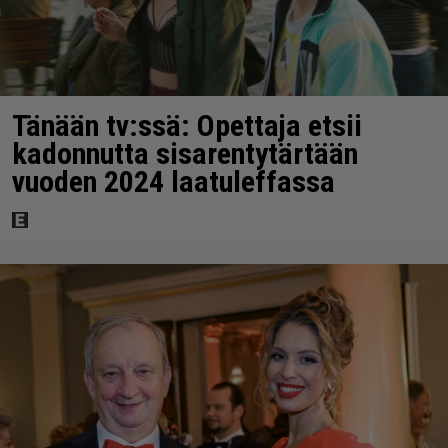
Tänään tv:ssä: Opettaja etsii
kadonnutta sisarentytärtään
vuoden 2024 laatuleffassa