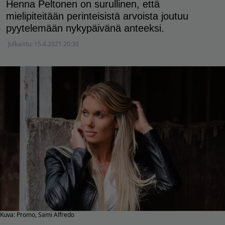
Henna Peltonen on surullinen, että
mielipiteitään perinteisistä arvoista joutuu
pyytelemään nykypäivänä anteeksi.
Julkaistu:
15.4.2021 20:30
Kuva: Promo, Sami Alfredo