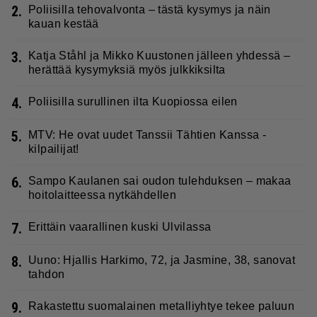
2.
Poliisilla tehovalvonta – tästä kysymys ja näin
kauan kestää
3.
Katja Ståhl ja Mikko Kuustonen jälleen yhdessä –
herättää kysymyksiä myös julkkiksilta
4.
Poliisilla surullinen ilta Kuopiossa eilen
5.
MTV: He ovat uudet Tanssii Tähtien Kanssa -
kilpailijat!
6.
Sampo Kaulanen sai oudon tulehduksen – makaa
hoitolaitteessa nytkähdellen
7.
Erittäin vaarallinen kuski Ulvilassa
8.
Uuno: Hjallis Harkimo, 72, ja Jasmine, 38, sanovat
tahdon
9.
Rakastettu suomalainen metalliyhtye tekee paluun