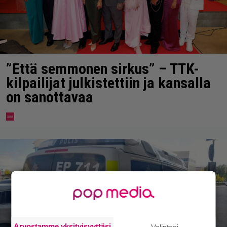
”Että semmonen sirkus” – TTK-
kilpailijat julkistettiin ja kansalla
on sanottavaa
Arvostamme yksityisyyttäsi