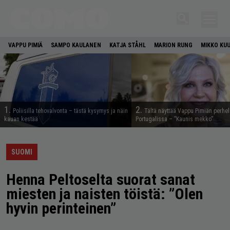
VAPPU PIMIÄ
SAMPO KAULANEN
KATJA STÅHL
MARION RUNG
MIKKO KU
1.
2.
Poliisilla tehovalvonta – tästä kysymys ja näin
Tältä näyttää Vappu Pimiän perhe
kauan kestää
Portugalissa – ”Kaunis mekko”
SUOMI
Henna Peltoselta suorat sanat
miesten ja naisten töistä: ”Olen
hyvin perinteinen”