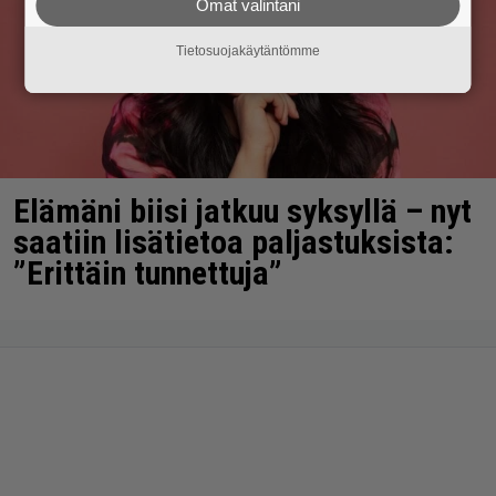
Omat valintani
Tietosuojakäytäntömme
Elämäni biisi jatkuu syksyllä – nyt
saatiin lisätietoa paljastuksista:
”Erittäin tunnettuja”