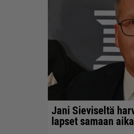
Jani Sieviseltä har
lapset samaan aik