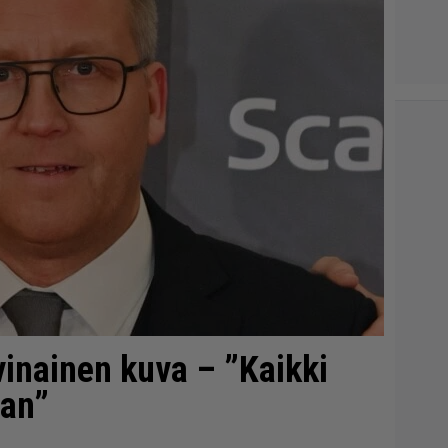
vinainen kuva – ”Kaikki
aan”