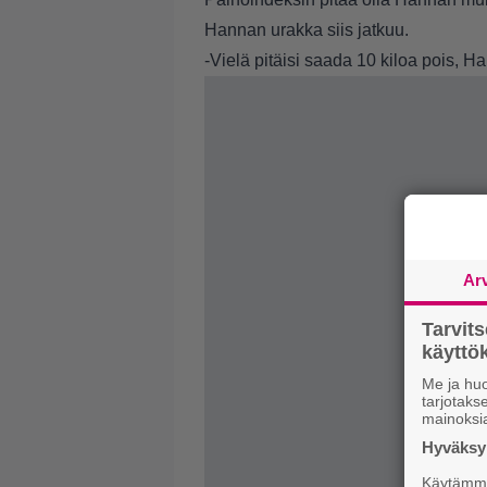
Hannan urakka siis jatkuu.
-Vielä pitäisi saada 10 kiloa pois, 
Ar
Tarvit
käytt
Me ja huo
tarjotak
mainoksi
Hyväksym
Käytämme 