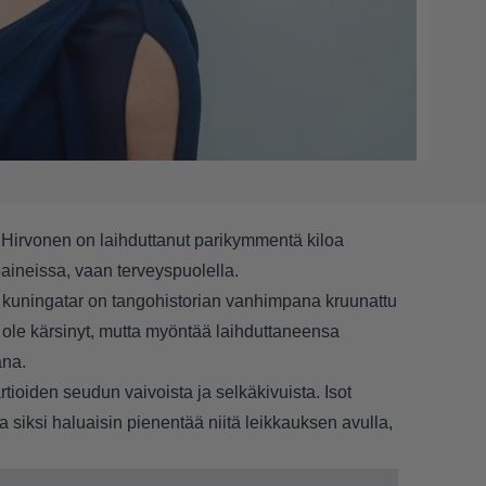
 Hirvonen on laihduttanut parikymmentä kiloa
aineissa, vaan terveyspuolella.
kuningatar on tangohistorian vanhimpana kruunattu
 ole kärsinyt, mutta myöntää laihduttaneensa
ana.
rtioiden seudun vaivoista ja selkäkivuista. Isot
ja siksi haluaisin pienentää niitä leikkauksen avulla,