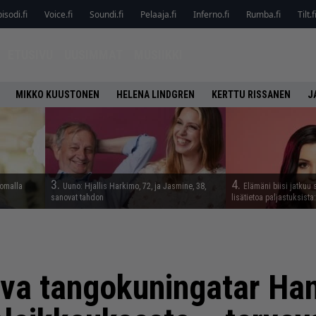
isodi.fi
Voice.fi
Soundi.fi
Pelaaja.fi
Inferno.fi
Rumba.fi
Tilt.f
ETUSIVU
UUSIMMAT
MUSIIKKI
MIKKO KUUSTONEN
HELENA LINDGREN
KERTTU RISSANEN
J
3.
4.
lomalla
Uuno: Hjallis Harkimo, 72, ja Jasmine, 38,
Elämäni biisi jatkuu 
sanovat tahdon
lisätietoa paljastuksista:
eva tangokuningatar Ha