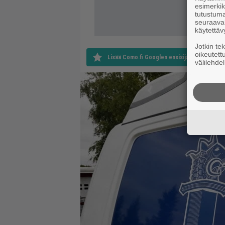
esimerkiks
tutustuma
seuraaval
käytettäv
Jotkin te
oikeutett
Lisää Como.fi Googlen ensisijaiseksi lähteek
välilehdel