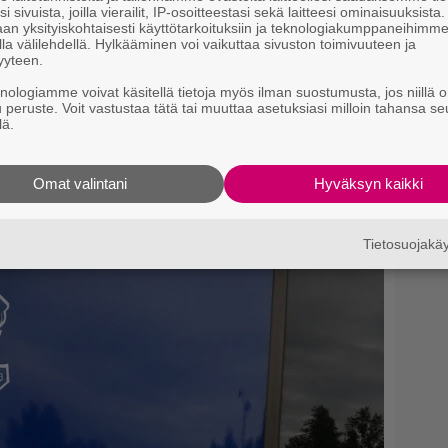
i sivuista, joilla vierailit, IP-osoitteestasi sekä laitteesi ominaisuuksista
an yksityiskohtaisesti käyttötarkoituksiin ja teknologiakumppaneihimm
la välilehdellä. Hylkääminen voi vaikuttaa sivuston toimivuuteen ja
yyteen.
knologiamme voivat käsitellä tietoja myös ilman suostumusta, jos niillä o
u peruste. Voit vastustaa tätä tai muuttaa asetuksiasi milloin tahansa se
si
lä.
Omat valintani
Hyväksyn kaikki
Tietosuojak