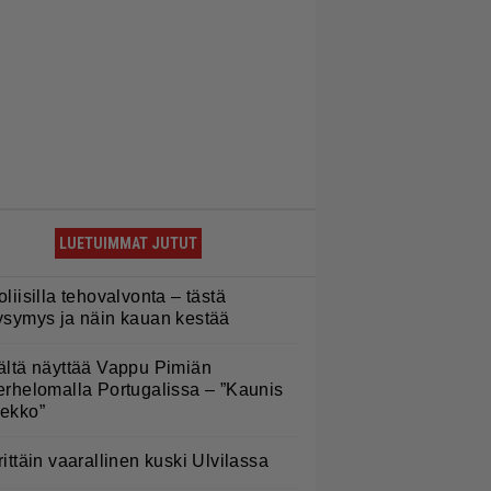
LUETUIMMAT JUTUT
oliisilla tehovalvonta – tästä
ysymys ja näin kauan kestää
ältä näyttää Vappu Pimiän
erhelomalla Portugalissa – ”Kaunis
ekko”
rittäin vaarallinen kuski Ulvilassa