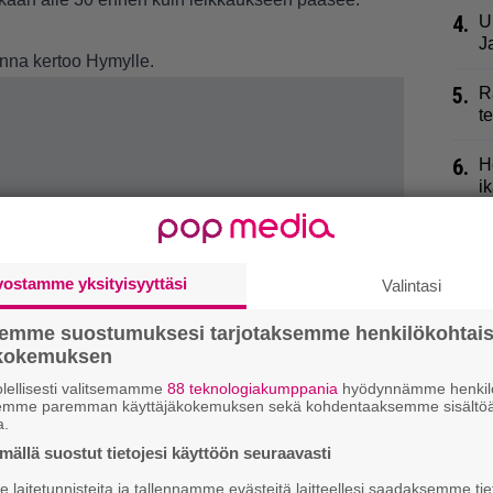
4.
U
J
Hanna kertoo
Hymylle.
5.
R
t
6.
H
i
7.
E
s
”
vostamme yksityisyyttäsi
Valintasi
8.
L
semme suostumuksesi tarjotaksemme henkilökohtai
p
ökokemuksen
lellisesti valitsemamme
88 teknologiakumppania
hyödynnämme henkilö
9.
M
semme paremman käyttäjäkokemuksen sekä kohdentaaksemme sisältöä
K
a.
ällä suostut tietojesi käyttöön seuraavasti
laitetunnisteita ja tallennamme evästeitä laitteellesi saadaksemme tie