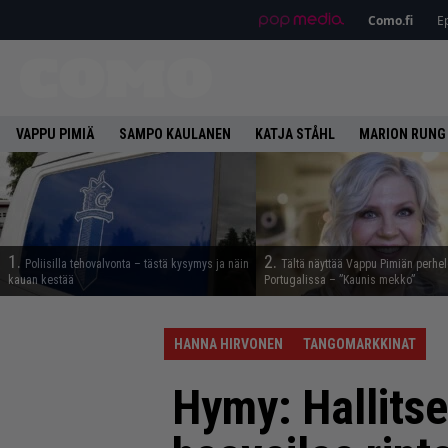
Como.fi
Ep
VAPPU PIMIÄ
SAMPO KAULANEN
KATJA STÅHL
MARION RUNG
1.
2.
Poliisilla tehovalvonta – tästä kysymys ja näin
Tältä näyttää Vappu Pimiän perhe
kauan kestää
Portugalissa – ”Kaunis mekko”
HANNA HIRVONEN
TANGOMARKKINAT
Hymy: Hallits