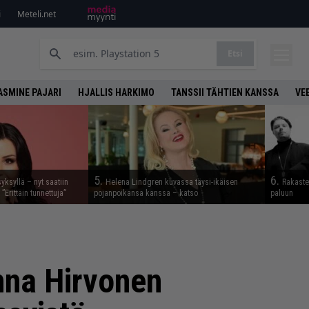
i
Meteli.net
Etsi
ASMINE PAJARI
HJALLIS HARKIMO
TANSSII TÄHTIEN KANSSA
VE
5.
6.
syksyllä – nyt saatiin
Helena Lindgren kuvassa täysi-ikäisen
Rakaste
 ”Erittäin tunnettuja”
pojanpoikansa kanssa – katso
paluun
nna Hirvonen