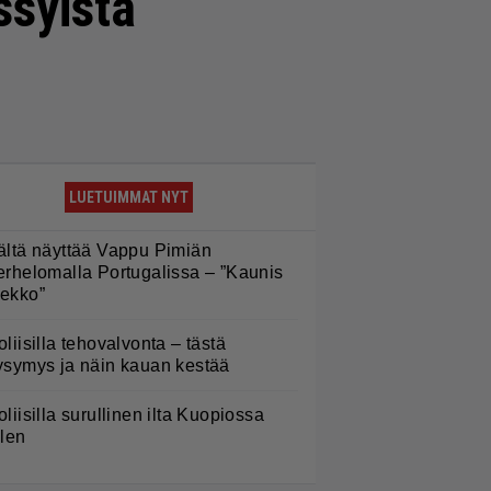
ssyistä
LUETUIMMAT NYT
ältä näyttää Vappu Pimiän
erhelomalla Portugalissa – ”Kaunis
ekko”
oliisilla tehovalvonta – tästä
ysymys ja näin kauan kestää
oliisilla surullinen ilta Kuopiossa
ilen