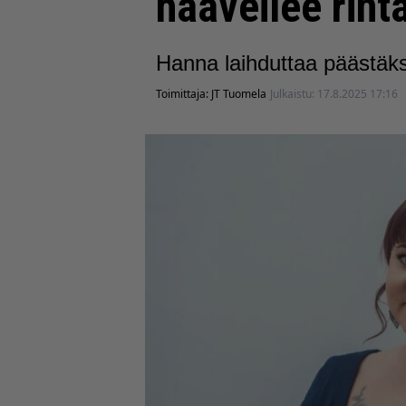
haaveilee rint
Hanna laihduttaa päästäks
Toimittaja:
JT Tuomela
Julkaistu:
17.8.2025 17:16