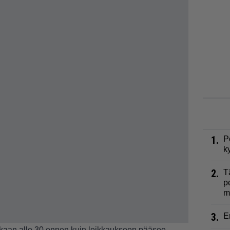
1.
P
k
2.
T
p
m
3.
E
kaan alle 30 ennen kuin leikkaukseen pääsee.