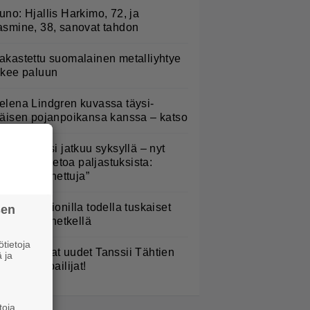
uno: Hjallis Harkimo, 72, ja
asmine, 38, sanovat tahdon
akastettu suomalainen metalliyhtye
ekee paluun
elena Lindgren kuvassa täysi-
käisen pojanpoikansa kanssa – katso
lämäni biisi jatkuu syksyllä – nyt
aatiin lisätietoa paljastuksista:
Erittäin tunnettuja”
aulaja Marionilla todella tuskaiset
sen
aikat tällä hetkellä
tietoja
TV: He ovat uudet Tanssii Tähtien
 ja
anssa -kilpailijat!
toja