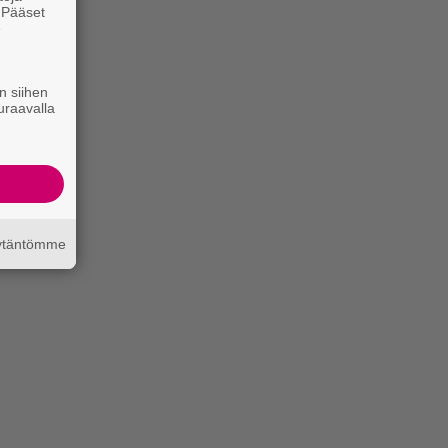
. Pääset
e
n siihen
uraavalla
äytäntömme