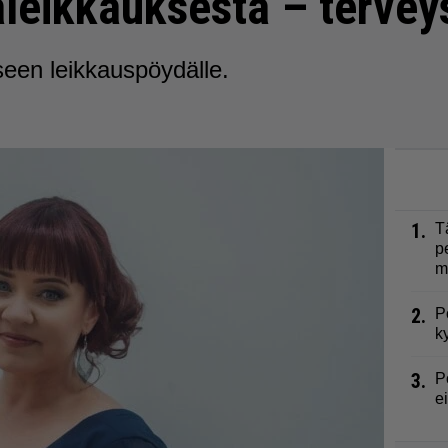
aleikkauksesta – tervey
een leikkauspöydälle.
1.
T
p
m
2.
P
k
3.
P
e