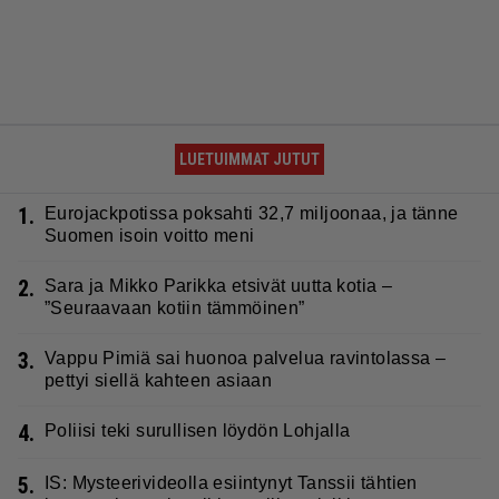
LUETUIMMAT JUTUT
1.
Eurojackpotissa poksahti 32,7 miljoonaa, ja tänne
Suomen isoin voitto meni
2.
Sara ja Mikko Parikka etsivät uutta kotia –
”Seuraavaan kotiin tämmöinen”
3.
Vappu Pimiä sai huonoa palvelua ravintolassa –
pettyi siellä kahteen asiaan
4.
Poliisi teki surullisen löydön Lohjalla
5.
IS: Mysteerivideolla esiintynyt Tanssii tähtien