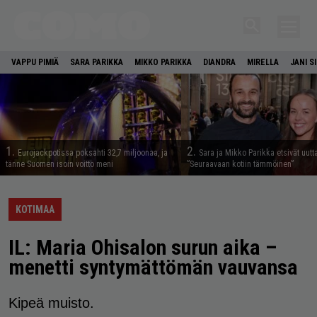
VAPPU PIMIÄ
SARA PARIKKA
MIKKO PARIKKA
DIANDRA
MIRELLA
JANI S
1.
2.
Eurojackpotissa poksahti 32,7 miljoonaa, ja
Sara ja Mikko Parikka etsivät uutt
tänne Suomen isoin voitto meni
”Seuraavaan kotiin tämmöinen”
KOTIMAA
IL: Maria Ohisalon surun aika –
menetti syntymättömän vauvansa
Kipeä muisto.