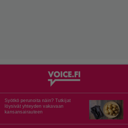
Syötkö perunoita näin? Tutkijat
löysivät yhteyden vakavaan
kansansairauteen