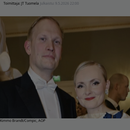
Toimittaja:
JT Tuomela
Julkaistu:
9.5.2026 22:00
Kimmo Brandt/Compic, AOP