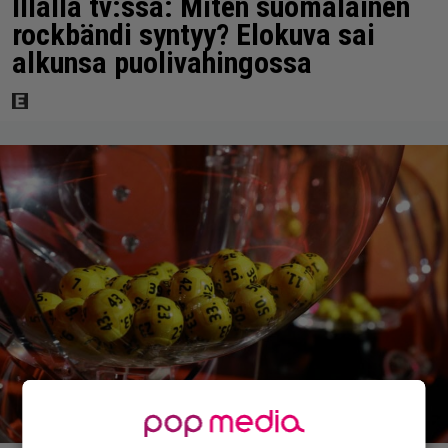
Illalla tv:ssä: Miten suomalainen
rockbändi syntyy? Elokuva sai
alkunsa puolivahingossa