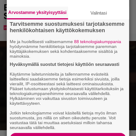
Eurojackpotista 80 000 euroa
Arvostamme yksityisyyttäsi
Valintasi
Suomeen – tänne
Tarvitsemme suostumuksesi tarjotaksemme
henkilökohtaisen käyttökokemuksen
Me ja huolellisesti valitsemamme
88 teknologiakumppania
hyödynnämme henkilötietoja tarjotaksemme paremman
käyttäjäkokemuksen sekä kohdentaaksemme sisältöä ja
mainoksia.
Hyväksymällä suostut tietojesi käyttöön seuraavasti
Käytämme laitetunnisteita ja tallennamme evästeitä
laitteellesi saadaksemme tietoja esimerkiksi sivuista, joilla
vierailit, IP-osoitteestasi sekä laitteesi ominaisuuksista.
Pääset tutustumaan yksityiskohtaisesti käyttötarkoituksiin ja
teknologiakumppaneihimme seuraavalla välilehdellä.
Hylkääminen voi vaikuttaa sivuston toimivuuteen ja
käytettävyyteen.
Jotkin teknologiamme voivat käsitellä tietoja myös ilman
suostumusta, jos niillä on siihen oikeutettu peruste. Voit
vastustaa tätä tai muuttaa asetuksiasi milloin tahansa
seuraavalla välilehdellä.