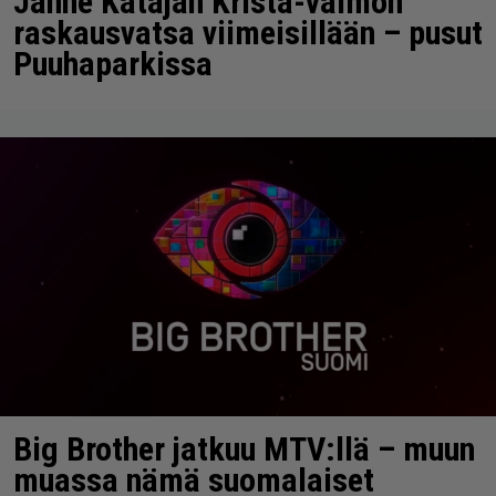
Janne Katajan Krista-vaimon
raskausvatsa viimeisillään – pusut
Puuhaparkissa
Big Brother jatkuu MTV:llä – muun
muassa nämä suomalaiset