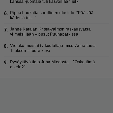
kanssa -juontaja tuli kasvoillaan julki
6.
Pippa Laukalta surullinen ulostulo: ”Päästää
kädestä irti…”
7.
Janne Katajan Krista-vaimon raskausvatsa
viimeisillään – pusut Puuhaparkissa
8.
Vieläkö muistat tv-kuuluttaja-missi Anna-Liisa
Tiluksen – tuore kuva
9.
Pysäyttävä tieto Juha Miedosta – ”Onko tämä
oikein?”