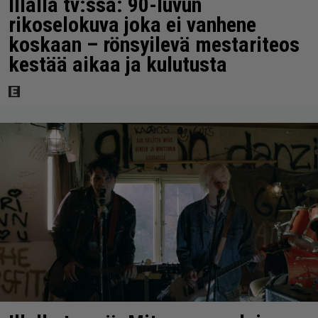
Illalla tv:ssä: 90-luvun
rikoselokuva joka ei vanhene
koskaan – rönsyilevä mestariteos
kestää aikaa ja kulutusta