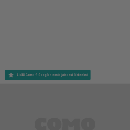
Lisää Como.fi Googlen ensisijaiseksi lähteeksi