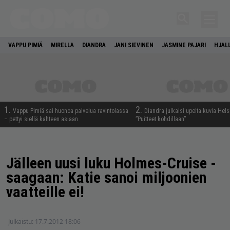
VAPPU PIMIÄ
MIRELLA
DIANDRA
JANI SIEVINEN
JASMINE PAJARI
HJAL
1.
2.
Vappu Pimiä sai huonoa palvelua ravintolassa
Diandra julkaisi upeita kuvia Hels
– pettyi siellä kahteen asiaan
”Puitteet kohdillaan”
Jälleen uusi luku Holmes-Cruise -
saagaan: Katie sanoi miljoonien
vaatteille ei!
Julkaistu:
17.7.2012 18:06