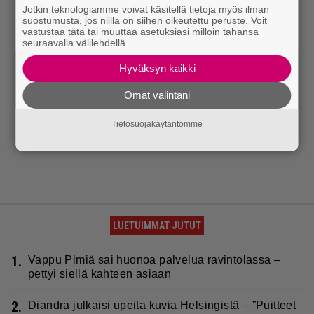
Jotkin teknologiamme voivat käsitellä tietoja myös ilman
suostumusta, jos niillä on siihen oikeutettu peruste. Voit
vastustaa tätä tai muuttaa asetuksiasi milloin tahansa
seuraavalla välilehdellä.
Hyväksyn kaikki
Omat valintani
Tietosuojakäytäntömme
LUETUIMMAT JUTUT
1.
Vappu Pimiä sai huonoa palvelua ravintolassa –
pettyi siellä kahteen asiaan
2.
Diandra julkaisi upeita kuvia Helsingistä – ”Puitteet