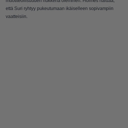
muotiteollisuuden nukkena oleminen. Holmes haluaa,
että Suri ryhtyy pukeutumaan ikäiselleen sopivampiin
vaatteisiin.