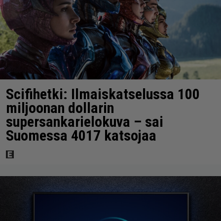
Scifihetki: Ilmaiskatselussa 100
miljoonan dollarin
supersankarielokuva – sai
Suomessa 4017 katsojaa