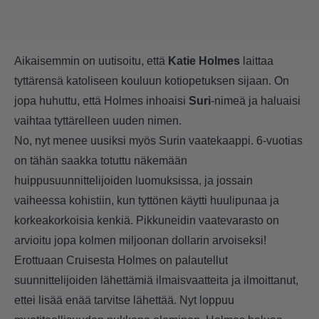
Aikaisemmin on uutisoitu, että
Katie Holmes
laittaa
tyttärensä katoliseen kouluun kotiopetuksen sijaan. On
jopa huhuttu, että Holmes inhoaisi
Suri
-nimeä ja haluaisi
vaihtaa tyttärelleen uuden nimen.
No, nyt menee uusiksi myös Surin vaatekaappi. 6-vuotias
on tähän saakka totuttu näkemään
huippusuunnittelijoiden luomuksissa, ja jossain
vaiheessa kohistiin, kun tyttönen käytti huulipunaa ja
korkeakorkoisia kenkiä. Pikkuneidin vaatevarasto on
arvioitu jopa kolmen miljoonan dollarin arvoiseksi!
Erottuaan Cruisesta Holmes on palautellut
suunnittelijoiden lähettämiä ilmaisvaatteita ja ilmoittanut,
ettei lisää enää tarvitse lähettää. Nyt loppuu