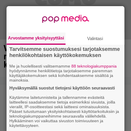
Arvostamme yksityisyyttäsi
Valintasi
Vappu Pimiä sai huonoa palvelua
Tarvitsemme suostumuksesi tarjotaksemme
ravintolassa – pettyi siellä
henkilökohtaisen käyttökokemuksen
kahteen asiaan
Me ja huolellisesti valitsemamme
88 teknologiakumppania
hyödynnämme henkilötietoja tarjotaksemme paremman
käyttäjäkokemuksen sekä kohdentaaksemme sisältöä ja
mainoksia.
Hyväksymällä suostut tietojesi käyttöön seuraavasti
Käytämme laitetunnisteita ja tallennamme evästeitä
laitteellesi saadaksemme tietoja esimerkiksi sivuista, joilla
vierailit, IP-osoitteestasi sekä laitteesi ominaisuuksista.
Pääset tutustumaan yksityiskohtaisesti käyttötarkoituksiin ja
teknologiakumppaneihimme seuraavalla välilehdellä.
Hylkääminen voi vaikuttaa sivuston toimivuuteen ja
käytettävyyteen.