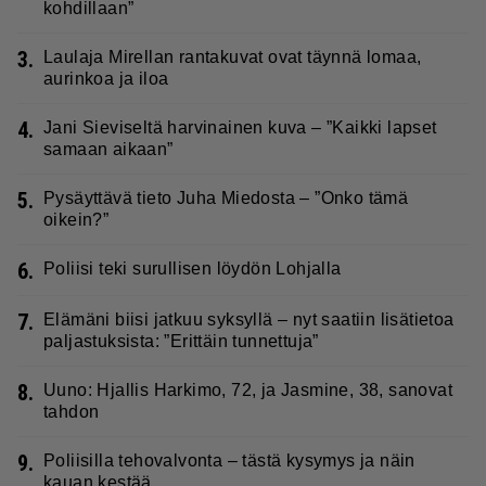
kohdillaan”
3.
Laulaja Mirellan rantakuvat ovat täynnä lomaa,
aurinkoa ja iloa
4.
Jani Sieviseltä harvinainen kuva – ”Kaikki lapset
samaan aikaan”
5.
Pysäyttävä tieto Juha Miedosta – ”Onko tämä
oikein?”
6.
Poliisi teki surullisen löydön Lohjalla
7.
Elämäni biisi jatkuu syksyllä – nyt saatiin lisätietoa
paljastuksista: ”Erittäin tunnettuja”
8.
Uuno: Hjallis Harkimo, 72, ja Jasmine, 38, sanovat
tahdon
9.
Poliisilla tehovalvonta – tästä kysymys ja näin
kauan kestää