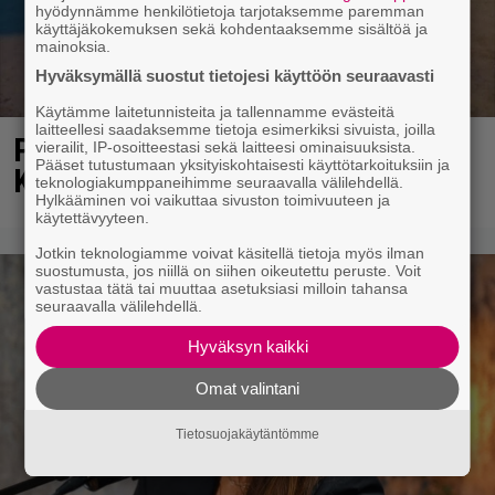
hyödynnämme henkilötietoja tarjotaksemme paremman
käyttäjäkokemuksen sekä kohdentaaksemme sisältöä ja
mainoksia.
Hyväksymällä suostut tietojesi käyttöön seuraavasti
Käytämme laitetunnisteita ja tallennamme evästeitä
laitteellesi saadaksemme tietoja esimerkiksi sivuista, joilla
Poliisi havainnut Lahden
vierailit, IP-osoitteestasi sekä laitteesi ominaisuuksista.
Pääset tutustumaan yksityiskohtaisesti käyttötarkoituksiin ja
Karistossa omituisen ilmiön
teknologiakumppaneihimme seuraavalla välilehdellä.
Hylkääminen voi vaikuttaa sivuston toimivuuteen ja
käytettävyyteen.
Jotkin teknologiamme voivat käsitellä tietoja myös ilman
suostumusta, jos niillä on siihen oikeutettu peruste. Voit
vastustaa tätä tai muuttaa asetuksiasi milloin tahansa
seuraavalla välilehdellä.
Hyväksyn kaikki
Omat valintani
Tietosuojakäytäntömme