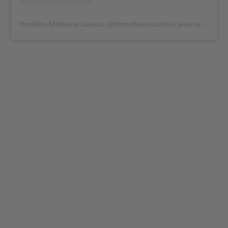
Henkilön Matleena Laakso (@mmatleenalaakso) jakama julkaisu