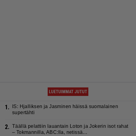
LUETUIMMAT JUTUT
1.
IS: Hjalliksen ja Jasminen häissä suomalainen
supertähti
2.
Täällä pelattiin lauantain Loton ja Jokerin isot rahat
– Tokmannilla, ABC:lla, netissä…