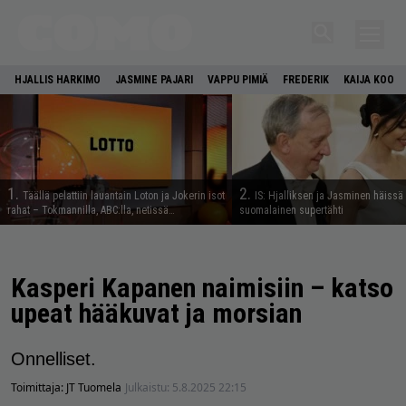
HJALLIS HARKIMO
JASMINE PAJARI
VAPPU PIMIÄ
FREDERIK
KAIJA KOO
1.
2.
Täällä pelattiin lauantain Loton ja Jokerin isot
IS: Hjalliksen ja Jasminen häissä
rahat – Tokmannilla, ABC:lla, netissä…
suomalainen supertähti
Kasperi Kapanen naimisiin – katso
upeat hääkuvat ja morsian
Onnelliset.
Toimittaja:
JT Tuomela
Julkaistu:
5.8.2025 22:15