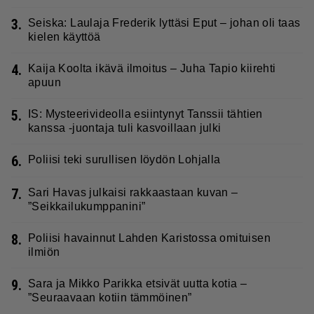
3.
Seiska: Laulaja Frederik lyttäsi Eput – johan oli taas
kielen käyttöä
4.
Kaija Koolta ikävä ilmoitus – Juha Tapio kiirehti
apuun
5.
IS: Mysteerivideolla esiintynyt Tanssii tähtien
kanssa -juontaja tuli kasvoillaan julki
6.
Poliisi teki surullisen löydön Lohjalla
7.
Sari Havas julkaisi rakkaastaan kuvan –
”Seikkailukumppanini”
8.
Poliisi havainnut Lahden Karistossa omituisen
ilmiön
9.
Sara ja Mikko Parikka etsivät uutta kotia –
”Seuraavaan kotiin tämmöinen”