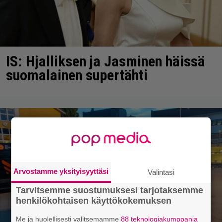
IS: Hjalliksen ja Jasminen häissä
suomalainen supertähti
Arvostamme yksityisyyttäsi
Valintasi
Tarvitsemme suostumuksesi tarjotaksemme
henkilökohtaisen käyttökokemuksen
Me ja huolellisesti valitsemamme
88 teknologiakumppania