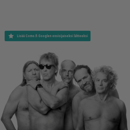
Lisää Como.fi Googlen ensisijaiseksi lähteeksi