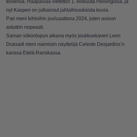
toisensa. Hääpäivää vietettiin 1. elokuuta Helsingissä, ja
nyt Kasperi on julkaissut juhlallisuuksista kuvia.
Pari meni kihloihin jouluaattona 2024, joten avioon
astuttiin nopeasti.
Saman viikonlopun aikana myös joukkuekaveri Leon
Draisaitl meni naimisiin näyttelijä Celeste Desjardins’n
kanssa Etelä-Ranskassa.