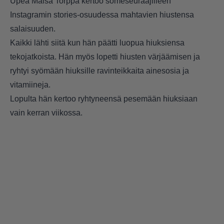
Upea Maisa Torppa kertoo someseuraajilleen
Instagramin stories-osuudessa mahtavien hiustensa
salaisuuden.
Kaikki lähti siitä kun hän päätti luopua hiuksiensa
tekojatkoista. Hän myös lopetti hiusten värjäämisen ja
ryhtyi syömään hiuksille ravinteikkaita ainesosia ja
vitamiineja.
Lopulta hän kertoo ryhtyneensä pesemään hiuksiaan
vain kerran viikossa.