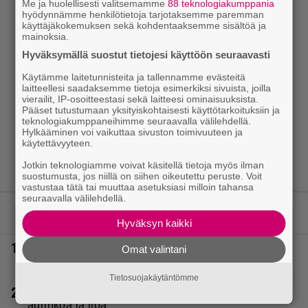
Me ja huolellisesti valitsemamme
88 teknologiakumppania
hyödynnämme henkilötietoja tarjotaksemme paremman
käyttäjäkokemuksen sekä kohdentaaksemme sisältöä ja
mainoksia.
Hyväksymällä suostut tietojesi käyttöön seuraavasti
Käytämme laitetunnisteita ja tallennamme evästeitä
laitteellesi saadaksemme tietoja esimerkiksi sivuista, joilla
vierailit, IP-osoitteestasi sekä laitteesi ominaisuuksista.
Pääset tutustumaan yksityiskohtaisesti käyttötarkoituksiin ja
teknologiakumppaneihimme seuraavalla välilehdellä.
Hylkääminen voi vaikuttaa sivuston toimivuuteen ja
käytettävyyteen.
Jotkin teknologiamme voivat käsitellä tietoja myös ilman
suostumusta, jos niillä on siihen oikeutettu peruste. Voit
vastustaa tätä tai muuttaa asetuksiasi milloin tahansa
seuraavalla välilehdellä.
LUETUIMMAT JUTUT
Hyväksyn kaikki
1.
Vappu Pimiä sai huonoa palvelua ravintolassa –
Omat valintani
pettyi siellä kahteen asiaan
Tietosuojakäytäntömme
2.
Laulaja Mirellan rantakuvat ovat täynnä lomaa,
aurinkoa ja iloa