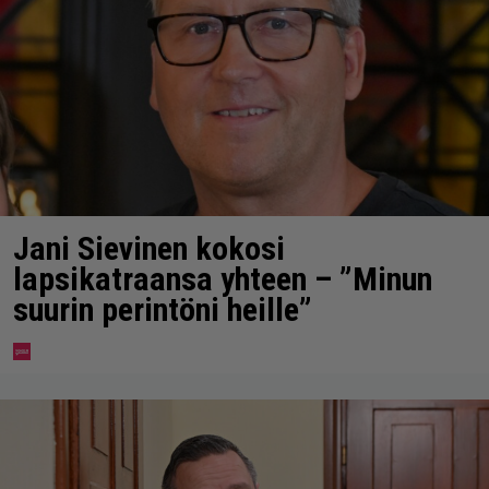
Jani Sievinen kokosi
lapsikatraansa yhteen – ”Minun
suurin perintöni heille”