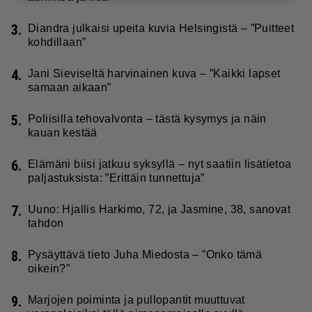
3.
Diandra julkaisi upeita kuvia Helsingistä – ”Puitteet
kohdillaan”
4.
Jani Sieviseltä harvinainen kuva – ”Kaikki lapset
samaan aikaan”
5.
Poliisilla tehovalvonta – tästä kysymys ja näin
kauan kestää
6.
Elämäni biisi jatkuu syksyllä – nyt saatiin lisätietoa
paljastuksista: ”Erittäin tunnettuja”
7.
Uuno: Hjallis Harkimo, 72, ja Jasmine, 38, sanovat
tahdon
8.
Pysäyttävä tieto Juha Miedosta – ”Onko tämä
oikein?”
9.
Marjojen poiminta ja pullopantit muuttuvat