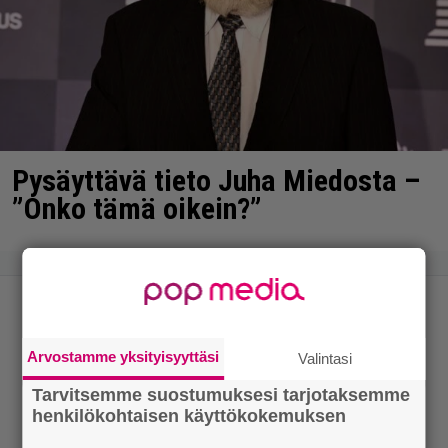
Pysäyttävä tieto Juha Miedosta –
”Onko tämä oikein?”
Arvostamme yksityisyyttäsi
Valintasi
Tarvitsemme suostumuksesi tarjotaksemme
henkilökohtaisen käyttökokemuksen