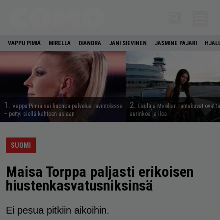
VAPPU PIMIÄ
MIRELLA
DIANDRA
JANI SIEVINEN
JASMINE PAJARI
HJAL
1.
2.
Vappu Pimiä sai huonoa palvelua ravintolassa
Laulaja Mirellan rantakuvat ovat 
– pettyi siellä kahteen asiaan
aurinkoa ja iloa
SUOMI
Maisa Torppa paljasti erikoisen
hiustenkasvatusniksinsä
Ei pesua pitkiin aikoihin.