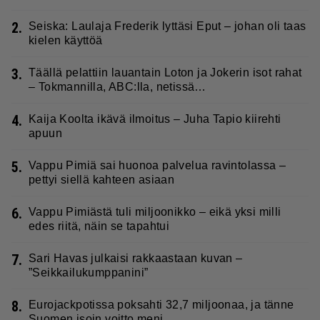
2.
Seiska: Laulaja Frederik lyttäsi Eput – johan oli taas
kielen käyttöä
3.
Täällä pelattiin lauantain Loton ja Jokerin isot rahat
– Tokmannilla, ABC:lla, netissä…
4.
Kaija Koolta ikävä ilmoitus – Juha Tapio kiirehti
apuun
5.
Vappu Pimiä sai huonoa palvelua ravintolassa –
pettyi siellä kahteen asiaan
6.
Vappu Pimiästä tuli miljoonikko – eikä yksi milli
edes riitä, näin se tapahtui
7.
Sari Havas julkaisi rakkaastaan kuvan –
”Seikkailukumppanini”
8.
Eurojackpotissa poksahti 32,7 miljoonaa, ja tänne
Suomen isoin voitto meni