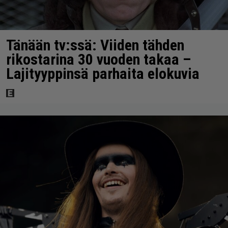
Tänään tv:ssä: Viiden tähden
rikostarina 30 vuoden takaa –
Lajityyppinsä parhaita elokuvia