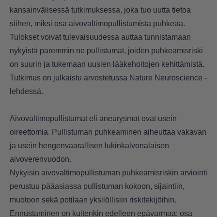
kansainvälisessä tutkimuksessa, joka tuo uutta tietoa
siihen, miksi osa aivovaltimopullistumista puhkeaa.
Tulokset voivat tulevaisuudessa auttaa tunnistamaan
nykyistä paremmin ne pullistumat, joiden puhkeamisriski
on suurin ja tukemaan uusien lääkehoitojen kehittämistä.
Tutkimus on julkaistu arvostetussa Nature Neuroscience -
lehdessä.
Aivovaltimopullistumat eli aneurysmat ovat usein
oireettomia. Pullistuman puhkeaminen aiheuttaa vakavan
ja usein hengenvaarallisen lukinkalvonalaisen
aivoverenvuodon.
Nykyisin aivovaltimopullistuman puhkeamisriskin arviointi
perustuu pääasiassa pullistuman kokoon, sijaintiin,
muotoon sekä potilaan yksilöllisiin riskitekijöihin.
Ennustaminen on kuitenkin edelleen epävarmaa: osa