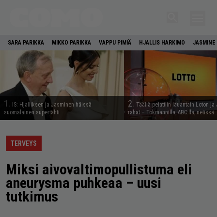
SARA PARIKKA
MIKKO PARIKKA
VAPPU PIMIÄ
HJALLIS HARKIMO
JASMINE 
1.
2.
IS: Hjalliksen ja Jasminen häissä
Täällä pelattiin lauantain Loton ja
suomalainen supertähti
rahat – Tokmannilla, ABC:lla, netissä
TERVEYS
Miksi aivovaltimopullistuma eli
aneurysma puhkeaa – uusi
tutkimus