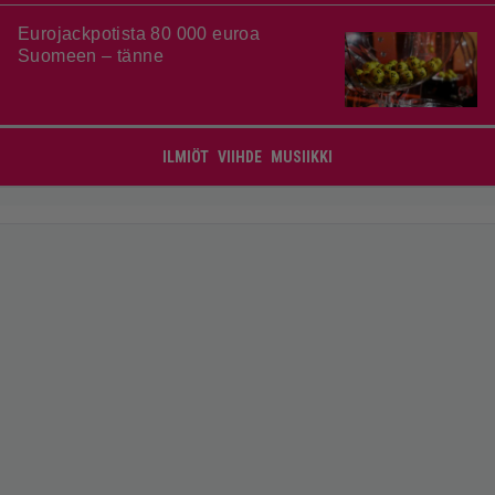
Eurojackpotista 80 000 euroa
Suomeen – tänne
ILMIÖT
VIIHDE
MUSIIKKI