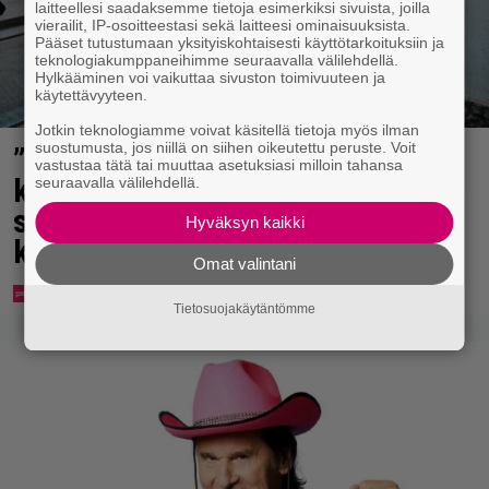
laitteellesi saadaksemme tietoja esimerkiksi sivuista, joilla
vierailit, IP-osoitteestasi sekä laitteesi ominaisuuksista.
Pääset tutustumaan yksityiskohtaisesti käyttötarkoituksiin ja
teknologiakumppaneihimme seuraavalla välilehdellä.
Hylkääminen voi vaikuttaa sivuston toimivuuteen ja
käytettävyyteen.
Jotkin teknologiamme voivat käsitellä tietoja myös ilman
suostumusta, jos niillä on siihen oikeutettu peruste. Voit
”Mitä isompi vehje, sen paremmin
vastustaa tätä tai muuttaa asetuksiasi milloin tahansa
kulkee” – Susanna Penttilä
seuraavalla välilehdellä.
suuntasi Bangbussinsa Helsingin
Hyväksyn kaikki
keskustaan
Omat valintani
Tietosuojakäytäntömme