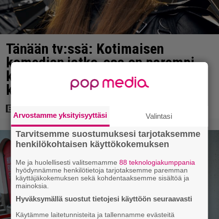
Tänään tv:ssä: Kotimaisen
komedian jatko-osa on parempi
kuin ensimmäinen – Painavaa
katsottavaa vuodelta 2024
Arvostamme yksityisyyttäsi
Valintasi
Tarvitsemme suostumuksesi tarjotaksemme
henkilökohtaisen käyttökokemuksen
Me ja huolellisesti valitsemamme
88 teknologiakumppania
hyödynnämme henkilötietoja tarjotaksemme paremman
käyttäjäkokemuksen sekä kohdentaaksemme sisältöä ja
mainoksia.
Hyväksymällä suostut tietojesi käyttöön seuraavasti
Käytämme laitetunnisteita ja tallennamme evästeitä