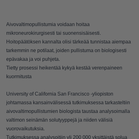
Aivovaltimopullistumia voidaan hoitaa
mikroneurokirurgisesti tai suonensisäisesti.
Hoitopäätöksen kannalta olisi tärkeää tunnistaa aiempaa
tarkemmin ne potilaat, joiden pullistuma on biologisesti
epävakaa ja voi puhjeta.
Tietty prosessi heikentää kykyä kestää verenpaineen
kuormitusta
University of California San Francisco -yliopiston
johtamassa kansainvälisessä tutkimuksessa tarkasteltiin
aivovaltimopullistumien biologista taustaa analysoimalla
valtimon seinämän solutyyppejä ja niiden välisiä
vuorovaikutuksia.
Tutkimuksessa analysoitiin yli 200 000 yksittäistä solua