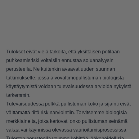
Tulokset eivät vielä tarkoita, että yksittäisen potilaan
puhkeamisriski voitaisiin ennustaa soluanalyysin
perusteella. Ne kuitenkin avaavat uuden suunnan
tutkimukselle, jossa aivovaltimopullistuman biologista
käyttäytymistä voidaan tulevaisuudessa arvioida nykyistä
tarkemmin.
Tulevaisuudessa pelkkä pullistuman koko ja sijainti eivät
välttämättä riitä riskinarviointiin. Tarvitsemme biologisia
merkkiaineita, jotka kertovat, onko pullistuman seinämä
vakaa vai käynnissä olevassa vaurioitumisprosessissa.
Tulosten perusteella voimme kehittää lääkehoidollisia