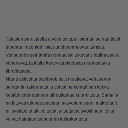
Tulosten perusteella aivovaltimopullistuman seinämässä
tapahtuu rakenteellista uudelleenmuovautumista.
Verisuonen seinämää normaalisti tukevat sileälihassolut
vähenevät, ja tilalle kertyy arpikudosta muodostavia
fibroblasteja.
Nämä aktivoituneet fibroblastit muuttavat verisuonen
seinämän rakennetta ja voivat heikentää sen kykyä
kestää verenpaineen aiheuttamaa kuormitusta. Samalla
ne liittyvät tulehdusvasteen aktivoitumiseen: makrofagit
eli syöjäsolut aktivoituvat ja tuottavat sytokiineja, jotka
voivat hajottaa verisuonen tukirakenteita.