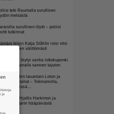
oliisi teki Raumalla surullisen
öydön metsästä
araisilla surullinen löytö – poliisi
oitti tutkinnat
lämäni biisin Katja Ståhlin roisi vitsi
uututti somen välittömästi
ompakosta löytyi vanha lottokuponki
 voitto oli sanalla sanoen tajuton
äällä pelattiin lauantain Loton ja
sen
okerin isot rahat – Tokmannilla,
BC:lla, netissä…
tietoja
 ja
isää kuvia Hjallis Harkimon ja
asmine Pajarin hääpäivästä
toja