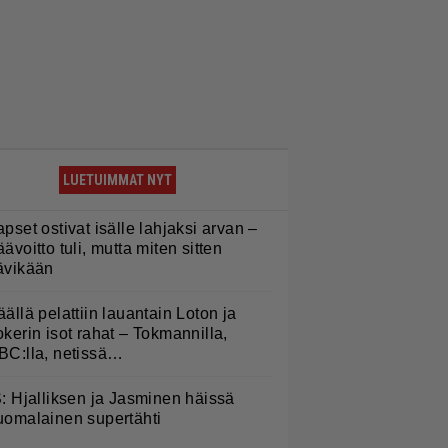
LUETUIMMAT NYT
apset ostivat isälle lahjaksi arvan –
äävoitto tuli, mutta miten sitten
ävikään
äällä pelattiin lauantain Loton ja
okerin isot rahat – Tokmannilla,
BC:lla, netissä…
S: Hjalliksen ja Jasminen häissä
uomalainen supertähti