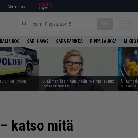
i
Meteli.net
Etsi
KAIJA KOO
SARI HAVAS
SARA PARIKKA
PIPPA LAUKKA
MIKKO 
5.
6.
 surullisen löydön
Elämäni biisin Katja Ståhlin roisi vitsi suututti
Lompako
somen välittömästi
oli sanalla
 – katso mitä