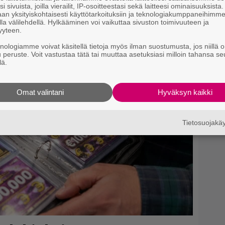
i sivuista, joilla vierailit, IP-osoitteestasi sekä laitteesi ominaisuuksista
an yksityiskohtaisesti käyttötarkoituksiin ja teknologiakumppaneihimm
la välilehdellä. Hylkääminen voi vaikuttaa sivuston toimivuuteen ja
yyteen.
knologiamme voivat käsitellä tietoja myös ilman suostumusta, jos niillä o
u peruste. Voit vastustaa tätä tai muuttaa asetuksiasi milloin tahansa se
lä.
Omat valintani
Hyväksyn kaikki
Tietosuojak