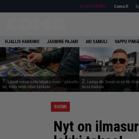
Como.fi
Ep
HJALLIS HARKIMO
JASMINE PAJARI
AKI SAMULI
VAPPU PIMI
1.
2.
Lapset ostivat isälle lahjaksi arvan – päävoitto
Laulaja Aki Samuli on nyt Aki Kirv
tuli, mutta miten sitten kävikään
tässä hääkuva
SUOMI
Nyt on ilmasur