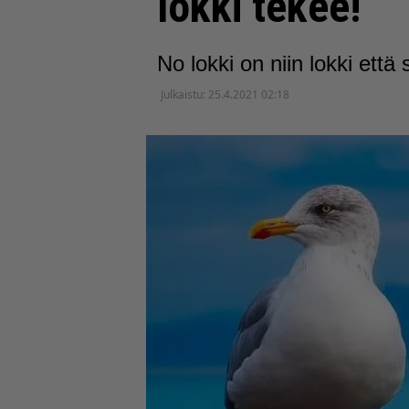
lokki tekee!
No lokki on niin lokki että s
Julkaistu:
25.4.2021 02:18