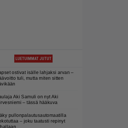
LUETUIMMAT JUTUT
apset ostivat isälle lahjaksi arvan –
äävoitto tuli, mutta miten sitten
ävikään
aulaja Aki Samuli on nyt Aki
irvesniemi – tässä hääkuva
äky pullonpalautusautomaatilla
ekotuttaa – joku taatusti repinyt
ahallaan