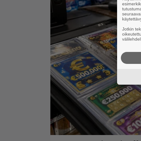
esimerkiks
tutustuma
seuraaval
käytettäv
Jotkin te
oikeutett
välilehdel