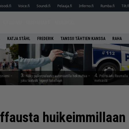
isodi.fi
Voice.fi
Soundi.fi
Pelaaja.fi
Inferno.fi
Rumba.fi
Tilt.f
ETUSIVU
UUSIMMAT
MUSIIKKI
Ä
KATJA STÅHL
FREDERIK
TANSSII TÄHTIEN KANSSA
RAHA
3.
4.
esniemi –
Näky pullonpalautusautomaatilla hekotuttaa –
Poliisi teki Raumalla
joku taatusti repinyt tahallaan
metsästä
ffausta huikeimmillaan