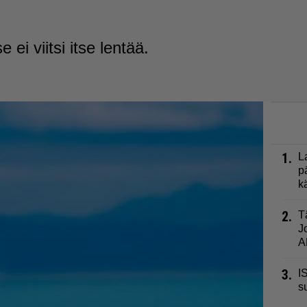
e ei viitsi itse lentää.
1.
L
p
k
2.
T
J
A
3.
I
s