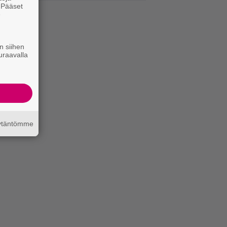
. Pääset
e
n siihen
uraavalla
äytäntömme