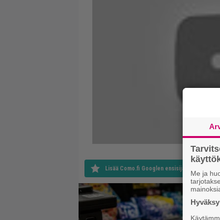
Ar
Tarvit
käytt
Lisää Como.fi Googlen ensisijaiseksi lähteek
Me ja huo
tarjotak
mainoksi
Hyväksym
Käytämme 