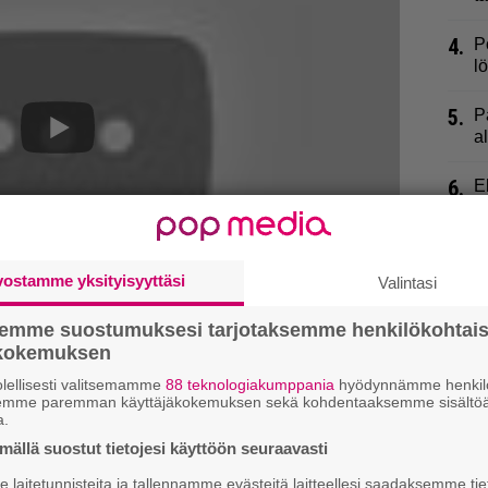
4.
P
l
5.
P
al
6.
E
s
7.
L
–
vostamme yksityisyyttäsi
Valintasi
8.
T
semme suostumuksesi tarjotaksemme henkilökohtai
J
ökokemuksen
A
si
lellisesti valitsemamme
88 teknologiakumppania
hyödynnämme henkilö
semme paremman käyttäjäkokemuksen sekä kohdentaaksemme sisältöä
9.
a.
L
J
ällä suostut tietojesi käyttöön seuraavasti
laitetunnisteita ja tallennamme evästeitä laitteellesi saadaksemme tie