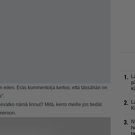
1.
L
p
eilen. Eräs kommentoija kertoo, että tässähän on
k
s”.
2.
L
evatko nämä linnut? Mitä, kerro meille jos tiedät.
K
umeroon.
3.
N
h
t