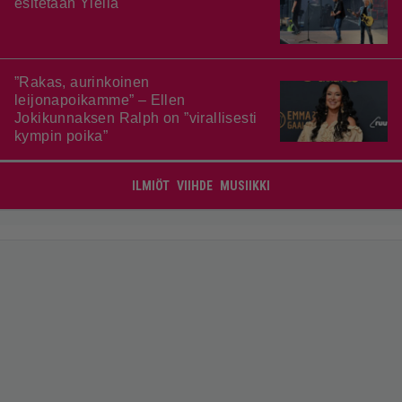
esitetään Ylellä
”Rakas, aurinkoinen
leijonapoikamme” – Ellen
Jokikunnaksen Ralph on ”virallisesti
kympin poika”
ILMIÖT
VIIHDE
MUSIIKKI