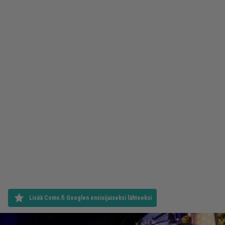
Lisää Como.fi Googlen ensisijaiseksi lähteeksi