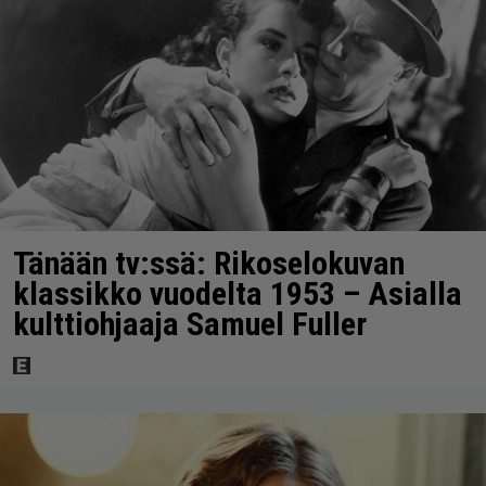
Tänään tv:ssä: Rikoselokuvan
klassikko vuodelta 1953 – Asialla
kulttiohjaaja Samuel Fuller