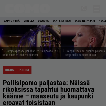
VAPPU PIMIÄ
MIRELLA
DIANDRA
JANI SIEVINEN
JASMINE PAJARI
HJAL
1.
2.
Eurojackpotissa poksahti 32,7 miljoonaa, ja
Vappu Pimiä sai huonoa palvelua 
tänne Suomen isoin voitto meni
– pettyi siellä kahteen asiaan
RIKOS
POLIISI
Poliisipomo paljastaa: Näissä
rikoksissa tapahtui huomattava
käänne – maaseutu ja kaupunki
eroavat toisistaan