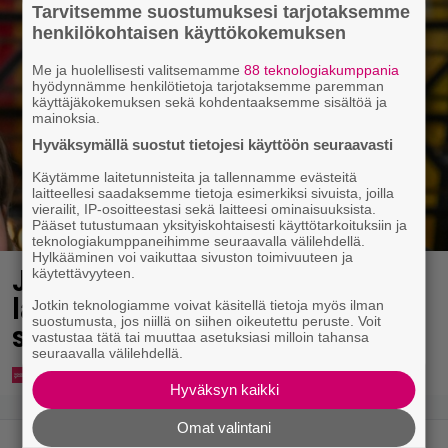
Tarvitsemme suostumuksesi tarjotaksemme
henkilökohtaisen käyttökokemuksen
Me ja huolellisesti valitsemamme
88 teknologiakumppania
hyödynnämme henkilötietoja tarjotaksemme paremman
käyttäjäkokemuksen sekä kohdentaaksemme sisältöä ja
mainoksia.
Hyväksymällä suostut tietojesi käyttöön seuraavasti
Käytämme laitetunnisteita ja tallennamme evästeitä
laitteellesi saadaksemme tietoja esimerkiksi sivuista, joilla
vierailit, IP-osoitteestasi sekä laitteesi ominaisuuksista.
Pääset tutustumaan yksityiskohtaisesti käyttötarkoituksiin ja
teknologiakumppaneihimme seuraavalla välilehdellä.
Hylkääminen voi vaikuttaa sivuston toimivuuteen ja
Jani Sievinen kokosi
käytettävyyteen.
lapsikatraansa yhteen – ”Minun
Jotkin teknologiamme voivat käsitellä tietoja myös ilman
suostumusta, jos niillä on siihen oikeutettu peruste. Voit
suurin perintöni heille”
vastustaa tätä tai muuttaa asetuksiasi milloin tahansa
seuraavalla välilehdellä.
Hyväksyn kaikki
Omat valintani