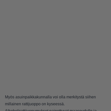
Myös asuinpaikkakunnalla voi olla merkitystä siihen
millainen rattijuoppo on kyseessä.
Alkoholirattijuopumukset painottuvat maaseudulle ja