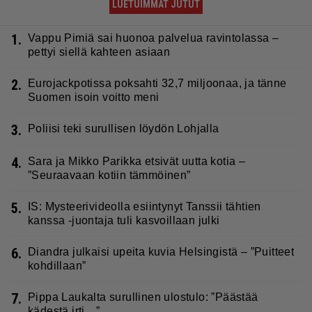
LUETUIMMAT JUTUT
1.
Vappu Pimiä sai huonoa palvelua ravintolassa –
pettyi siellä kahteen asiaan
2.
Eurojackpotissa poksahti 32,7 miljoonaa, ja tänne
Suomen isoin voitto meni
3.
Poliisi teki surullisen löydön Lohjalla
4.
Sara ja Mikko Parikka etsivät uutta kotia –
”Seuraavaan kotiin tämmöinen”
5.
IS: Mysteerivideolla esiintynyt Tanssii tähtien
kanssa -juontaja tuli kasvoillaan julki
6.
Diandra julkaisi upeita kuvia Helsingistä – ”Puitteet
kohdillaan”
7.
Pippa Laukalta surullinen ulostulo: ”Päästää
kädestä irti…”