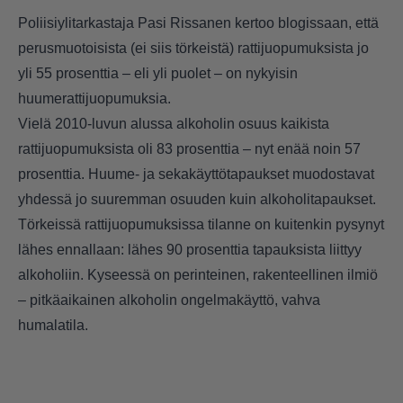
Poliisiylitarkastaja Pasi Rissanen kertoo blogissaan, että
perusmuotoisista (ei siis törkeistä) rattijuopumuksista jo
yli 55 prosenttia – eli yli puolet – on nykyisin
huumerattijuopumuksia.
Vielä 2010-luvun alussa alkoholin osuus kaikista
rattijuopumuksista oli 83 prosenttia – nyt enää noin 57
prosenttia. Huume- ja sekakäyttötapaukset muodostavat
yhdessä jo suuremman osuuden kuin alkoholitapaukset.
Törkeissä rattijuopumuksissa tilanne on kuitenkin pysynyt
lähes ennallaan: lähes 90 prosenttia tapauksista liittyy
alkoholiin. Kyseessä on perinteinen, rakenteellinen ilmiö
– pitkäaikainen alkoholin ongelmakäyttö, vahva
humalatila.