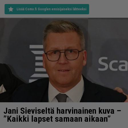
Lisää Como.fi Googlen ensisijaiseksi lähteeksi
Jani Sieviseltä harvinainen kuva –
”Kaikki lapset samaan aikaan”