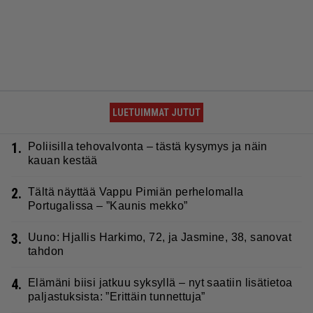
LUETUIMMAT JUTUT
1.
Poliisilla tehovalvonta – tästä kysymys ja näin
kauan kestää
2.
Tältä näyttää Vappu Pimiän perhelomalla
Portugalissa – ”Kaunis mekko”
3.
Uuno: Hjallis Harkimo, 72, ja Jasmine, 38, sanovat
tahdon
4.
Elämäni biisi jatkuu syksyllä – nyt saatiin lisätietoa
paljastuksista: ”Erittäin tunnettuja”