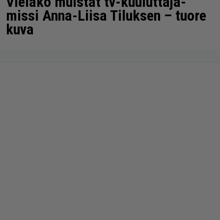
Vieläkö muistat tv-kuuluttaja-
missi Anna-Liisa Tiluksen – tuore
kuva