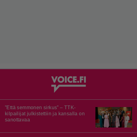
”Että semmonen sirkus” – TTK-
kilpailijat julkistettiin ja kansalla on
sanottavaa