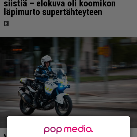
siistiä – elokuva oli koomikon
läpimurto supertähteyteen