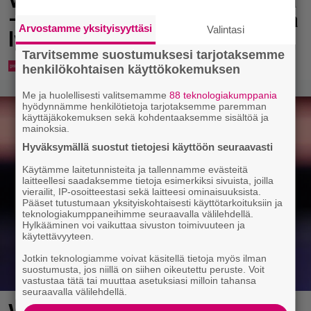
Virkavalta takaa-ajoi skoottereita
– poliisimoottoripyörä teki paosta
Arvostamme yksityisyyttäsi
Valintasi
lyhyen
Tarvitsemme suostumuksesi tarjotaksemme
henkilökohtaisen käyttökokemuksen
Me ja huolellisesti valitsemamme
88 teknologiakumppania
hyödynnämme henkilötietoja tarjotaksemme paremman
käyttäjäkokemuksen sekä kohdentaaksemme sisältöä ja
mainoksia.
Hyväksymällä suostut tietojesi käyttöön seuraavasti
Käytämme laitetunnisteita ja tallennamme evästeitä
laitteellesi saadaksemme tietoja esimerkiksi sivuista, joilla
vierailit, IP-osoitteestasi sekä laitteesi ominaisuuksista.
Pääset tutustumaan yksityiskohtaisesti käyttötarkoituksiin ja
teknologiakumppaneihimme seuraavalla välilehdellä.
Hylkääminen voi vaikuttaa sivuston toimivuuteen ja
käytettävyyteen.
Jotkin teknologiamme voivat käsitellä tietoja myös ilman
suostumusta, jos niillä on siihen oikeutettu peruste. Voit
vastustaa tätä tai muuttaa asetuksiasi milloin tahansa
seuraavalla välilehdellä.