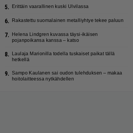
5.
Erittäin vaarallinen kuski Ulvilassa
6.
Rakastettu suomalainen metalliyhtye tekee paluun
7.
Helena Lindgren kuvassa täysi-ikäisen
pojanpoikansa kanssa – katso
8.
Laulaja Marionilla todella tuskaiset paikat tällä
hetkellä
9.
Sampo Kaulanen sai oudon tulehduksen – makaa
hoitolaitteessa nytkähdellen