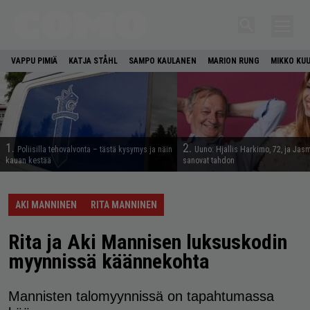
VAPPU PIMIÄ
KATJA STÅHL
SAMPO KAULANEN
MARION RUNG
MIKKO KU
1.
2.
Poliisilla tehovalvonta – tästä kysymys ja näin
Uuno: Hjallis Harkimo, 72, ja Jasm
kauan kestää
sanovat tahdon
AKI MANNINEN
RITA MANNINEN
Rita ja Aki Mannisen luksuskodin
myynnissä käännekohta
Mannisten talomyynnissä on tapahtumassa