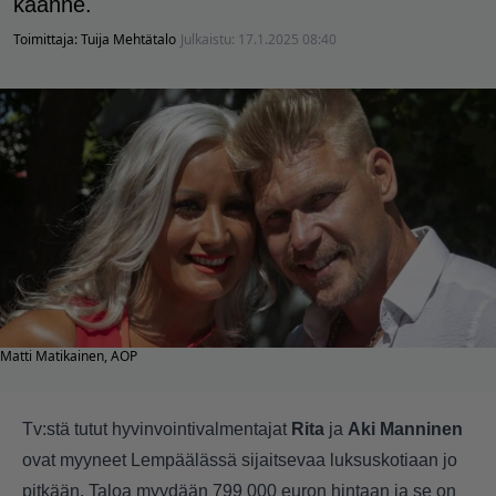
käänne.
Toimittaja:
Tuija Mehtätalo
Julkaistu:
17.1.2025 08:40
Matti Matikainen, AOP
Tv:stä tutut hyvinvointivalmentajat
Rita
ja
Aki Manninen
ovat myyneet Lempäälässä sijaitsevaa luksuskotiaan jo
pitkään. Taloa myydään 799 000 euron hintaan ja se on