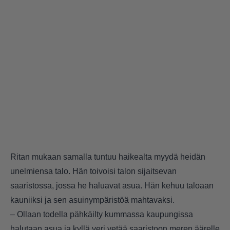
Ritan mukaan samalla tuntuu haikealta myydä heidän
unelmiensa talo. Hän toivoisi talon sijaitsevan
saaristossa, jossa he haluavat asua. Hän kehuu taloaan
kauniiksi ja sen asuinympäristöä mahtavaksi.
– Ollaan todella pähkäilty kummassa kaupungissa
halutaan asua ja kyllä veri vetää saaristoon meren äärelle