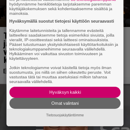
hyödynnämme henkilötietoja tarjotaksemme paremman
käyttäjäkokemuksen sekä kohdentaaksemme sisältöä ja
mainoksia.
Hyväksymällä suostut tietojesi käyttöön seuraavasti
Käytämme laitetunnisteita ja tallennamme evästeitä
Tänään tv:ssä: Steven Spielbergin
laitteellesi saadaksemme tietoja esimerkiksi sivuista, joilla
vierailit, IP-osoitteestasi sekä laitteesi ominaisuuksista.
ja Tom Cruisen kaveruus loppui 21
Pääset tutustumaan yksityiskohtaisesti käyttötarkoituksiin ja
vuotta sitten – Syynä Cruisen nolo
teknologiakumppaneihimme seuraavalla välilehdellä.
Hylkääminen voi vaikuttaa sivuston toimivuuteen ja
käytös
käytettävyyteen.
Jotkin teknologiamme voivat käsitellä tietoja myös ilman
suostumusta, jos niillä on siihen oikeutettu peruste. Voit
vastustaa tätä tai muuttaa asetuksiasi milloin tahansa
seuraavalla välilehdellä.
Hyväksyn kaikki
Omat valintani
Tietosuojakäytäntömme