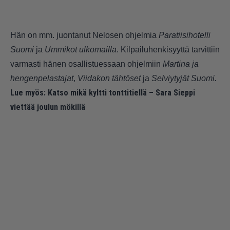
Hän on mm. juontanut Nelosen ohjelmia
Paratiisihotelli
Suomi
ja
Ummikot ulkomailla
. Kilpailuhenkisyyttä tarvittiin
varmasti hänen osallistuessaan ohjelmiin
Martina ja
hengenpelastajat
,
Viidakon tähtöset
ja
Selviytyjät Suomi.
Lue myös:
Katso mikä kyltti tonttitiellä – Sara Sieppi
viettää joulun mökillä