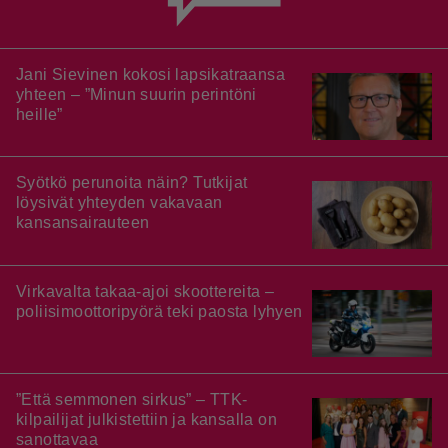
Jani Sievinen kokosi lapsikatraansa
yhteen – ”Minun suurin perintöni
heille”
Syötkö perunoita näin? Tutkijat
löysivät yhteyden vakavaan
kansansairauteen
Virkavalta takaa-ajoi skoottereita –
poliisimoottoripyörä teki paosta lyhyen
”Että semmonen sirkus” – TTK-
kilpailijat julkistettiin ja kansalla on
sanottavaa