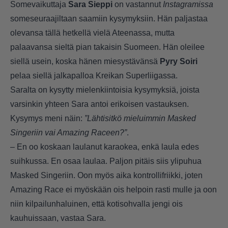
Somevaikuttaja
Sara Sieppi
on vastannut
Instagramissa
someseuraajiltaan saamiin kysymyksiin. Hän paljastaa
olevansa tällä hetkellä vielä Ateenassa, mutta
palaavansa sieltä pian takaisin Suomeen. Hän oleilee
siellä usein, koska hänen miesystävänsä
Pyry Soiri
pelaa siellä jalkapalloa Kreikan Superliigassa.
Saralta on kysytty mielenkiintoisia kysymyksiä, joista
varsinkin yhteen Sara antoi erikoisen vastauksen.
Kysymys meni näin:
”Lähtisitkö mieluimmin Masked
Singeriin vai Amazing Raceen?”
.
– En oo koskaan laulanut karaokea, enkä laula edes
suihkussa. En osaa laulaa. Paljon pitäis siis ylipuhua
Masked Singeriin. Oon myös aika kontrollifriikki, joten
Amazing Race ei myöskään ois helpoin rasti mulle ja oon
niin kilpailunhaluinen, että kotisohvalla jengi ois
kauhuissaan, vastaa Sara.