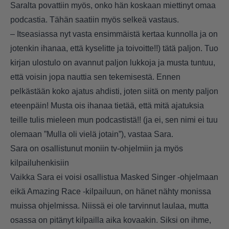
Saralta povattiin myös, onko hän koskaan miettinyt omaa
podcastia. Tähän saatiin myös selkeä vastaus.
– Itseasiassa nyt vasta ensimmäistä kertaa kunnolla ja on
jotenkin ihanaa, että kyselitte ja toivoitte!!) tätä paljon. Tuo
kirjan ulostulo on avannut paljon lukkoja ja musta tuntuu,
että voisin jopa nauttia sen tekemisestä. Ennen
pelkästään koko ajatus ahdisti, joten siitä on menty paljon
eteenpäin! Musta ois ihanaa tietää, että mitä ajatuksia
teille tulis mieleen mun podcastistä!! (ja ei, sen nimi ei tuu
olemaan ”Mulla oli vielä jotain”), vastaa Sara.
Sara on osallistunut moniin tv-ohjelmiin ja myös
kilpailuhenkisiin
Vaikka Sara ei voisi osallistua Masked Singer -ohjelmaan
eikä Amazing Race -kilpailuun, on hänet nähty monissa
muissa ohjelmissa. Niissä ei ole tarvinnut laulaa, mutta
osassa on pitänyt kilpailla aika kovaakin. Siksi on ihme,