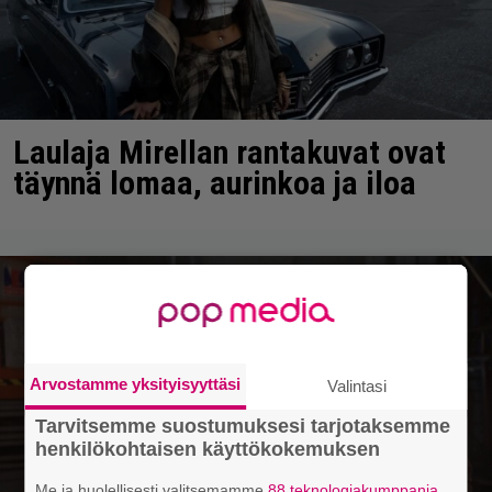
Laulaja Mirellan rantakuvat ovat
täynnä lomaa, aurinkoa ja iloa
Arvostamme yksityisyyttäsi
Valintasi
Tarvitsemme suostumuksesi tarjotaksemme
henkilökohtaisen käyttökokemuksen
Me ja huolellisesti valitsemamme
88 teknologiakumppania