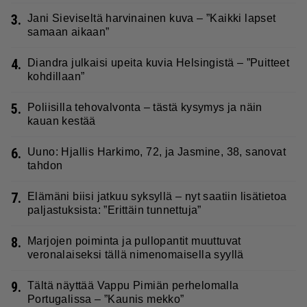
3.
Jani Sieviseltä harvinainen kuva – ”Kaikki lapset
samaan aikaan”
4.
Diandra julkaisi upeita kuvia Helsingistä – ”Puitteet
kohdillaan”
5.
Poliisilla tehovalvonta – tästä kysymys ja näin
kauan kestää
6.
Uuno: Hjallis Harkimo, 72, ja Jasmine, 38, sanovat
tahdon
7.
Elämäni biisi jatkuu syksyllä – nyt saatiin lisätietoa
paljastuksista: ”Erittäin tunnettuja”
8.
Marjojen poiminta ja pullopantit muuttuvat
veronalaiseksi tällä nimenomaisella syyllä
9.
Tältä näyttää Vappu Pimiän perhelomalla
Portugalissa – ”Kaunis mekko”