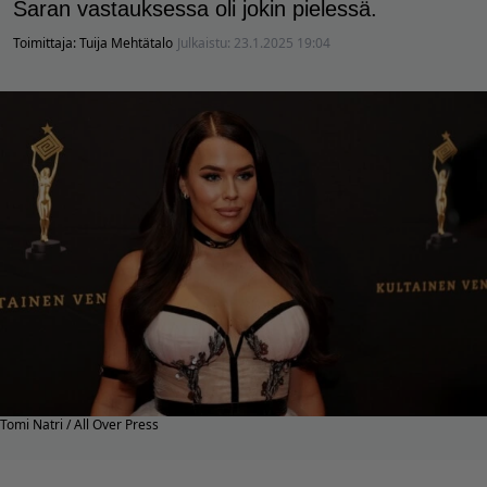
Saran vastauksessa oli jokin pielessä.
Toimittaja:
Tuija Mehtätalo
Julkaistu:
23.1.2025 19:04
Tomi Natri / All Over Press