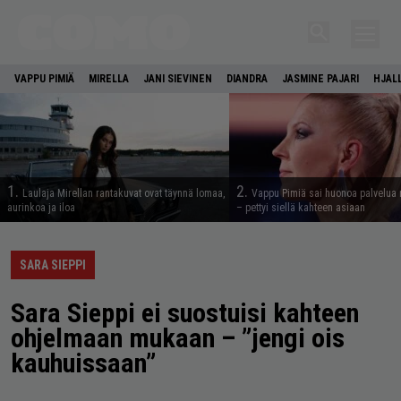
VAPPU PIMIÄ
MIRELLA
JANI SIEVINEN
DIANDRA
JASMINE PAJARI
HJAL
1.
2.
Laulaja Mirellan rantakuvat ovat täynnä lomaa,
Vappu Pimiä sai huonoa palvelua 
aurinkoa ja iloa
– pettyi siellä kahteen asiaan
SARA SIEPPI
Sara Sieppi ei suostuisi kahteen
ohjelmaan mukaan – ”jengi ois
kauhuissaan”