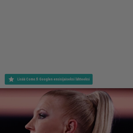
Lisää Como.fi Googlen ensisijaiseksi lähteeksi