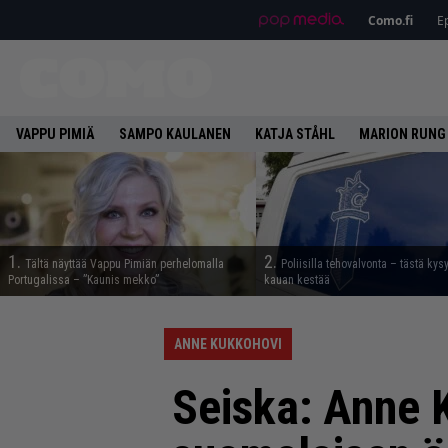
Como.fi
Ep
VAPPU PIMIÄ
SAMPO KAULANEN
KATJA STÅHL
MARION RUNG
1.
2.
Tältä näyttää Vappu Pimiän perhelomalla
Poliisilla tehovalvonta – tästä kys
Portugalissa – ”Kaunis mekko”
kauan kestää
ANNE KUKKOHOVI
Seiska: Anne 