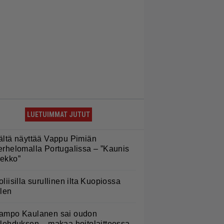
LUETUIMMAT JUTUT
ältä näyttää Vappu Pimiän
erhelomalla Portugalissa – ”Kaunis
ekko”
oliisilla surullinen ilta Kuopiossa
ilen
ampo Kaulanen sai oudon
ulehduksen – makaa hoitolaitteessa