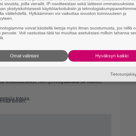
i sivuista, joilla vierailit, IP-osoitteestasi sekä laitteesi ominaisuuksista
an yksityiskohtaisesti käyttötarkoituksiin ja teknologiakumppaneihimm
la välilehdellä. Hylkääminen voi vaikuttaa sivuston toimivuuteen ja
yyteen.
knologiamme voivat käsitellä tietoja myös ilman suostumusta, jos niillä o
u peruste. Voit vastustaa tätä tai muuttaa asetuksiasi milloin tahansa se
i on ryhtynyt myymään käytettyjä pikkuhousujaan
lä.
p-pussissa toimitettava tuoksulähetys maksaa 500
Omat valintani
Hyväksyn kaikki
ttää kuvan miehuudestaan, jolloin 100 euron
rvostella videolla yksityiskohtaisesti näkemänsä
Tietosuojak
48 tunnin kuluessa tilauksesta, Seiska kertoo.
 feikkiuutiseksi, niin tyrmistyttävältä se monen
ntoija toteaa.
yrmää toinen.