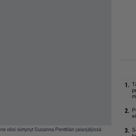
1.
T
p
m
2.
P
e
ne olisi siirtynyt Susanna Penttilän jalanjäljissä
3.
S
t