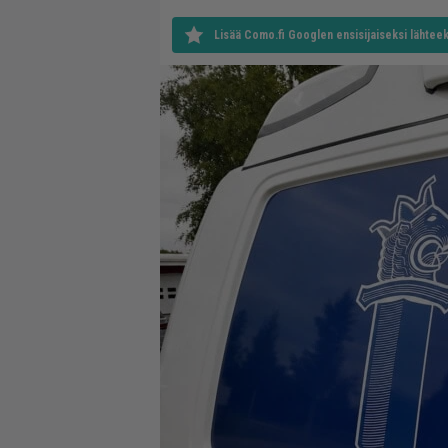
Lisää Como.fi Googlen ensisijaiseksi lähteek