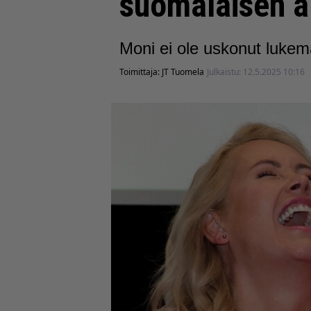
suomalaisen ä
Moni ei ole uskonut luke
Toimittaja:
JT Tuomela
Julkaistu:
12.5.2025 10:16