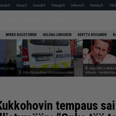
isodi.fi
Voice.fi
Soundi.fi
Pelaaja.fi
Inferno.fi
Rumba.fi
Tilt.f
ETUSIVU
UUSIMMAT
MUSIIKKI
MIKKO KUUSTONEN
HELENA LINDGREN
KERTTU RISSANEN
R
4.
ymys ja näin
Katja Ståhl ja Mikko 
3.
Poliisilla surullinen ilta Kuopiossa eilen
yhdessä – herättää kysy
Kukkohovin tempaus sa