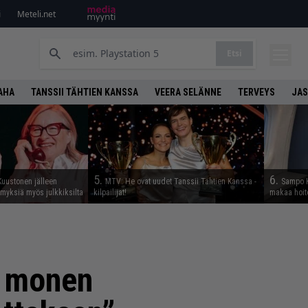
i
Meteli.net
Etsi
AHA
TANSSII TÄHTIEN KANSSA
VEERA SELÄNNE
TERVEYS
JAS
5.
6.
Kuustonen jälleen
MTV: He ovat uudet Tanssii Tähtien Kanssa -
Sampo K
myksiä myös julkkiksilta
kilpailijat!
makaa hoit
i monen