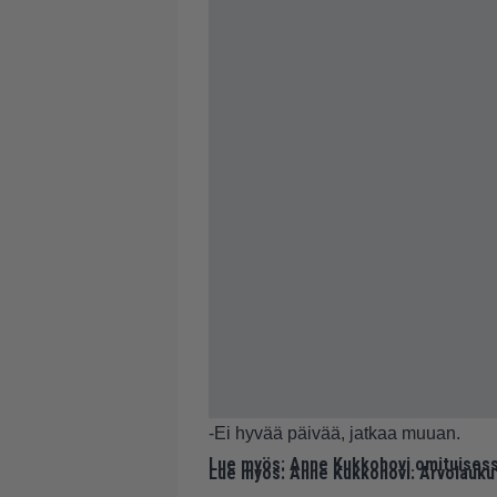
-Ei hyvää päivää, jatkaa muuan.
Lue myös:
Anne Kukkohovi omituises
Lue myös:
Anne Kukkohovi: Arvolauku