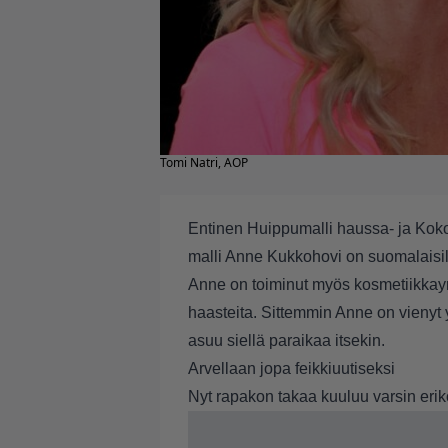
Tomi Natri, AOP
Entinen Huippumalli haussa- ja Koko
malli Anne Kukkohovi on suomalaisill
Anne on toiminut myös kosmetiikkayr
haasteita. Sittemmin Anne on vienyt y
asuu siellä paraikaa itsekin.
Arvellaan jopa feikkiuutiseksi
Nyt rapakon takaa kuuluu varsin eriko