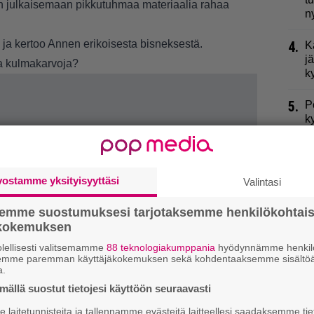
en julkaisemaan pikkutuhmaa materiaalia rahaa
n
ä ja kertoo Annen erikoisesta bisneksestä.
4.
K
j
aa kulmakarvoja?
k
5.
P
k
6.
L
p
vostamme yksityisyyttäsi
Valintasi
7.
R
t
semme suostumuksesi tarjotaksemme henkilökohtai
ökokemuksen
8.
K
lellisesti valitsemamme
88 teknologiakumppania
hyödynnämme henkilö
l
semme paremman käyttäjäkokemuksen sekä kohdentaaksemme sisältöä
a.
9.
M
ällä suostut tietojesi käyttöön seuraavasti
K
laitetunnisteita ja tallennamme evästeitä laitteellesi saadaksemme tie