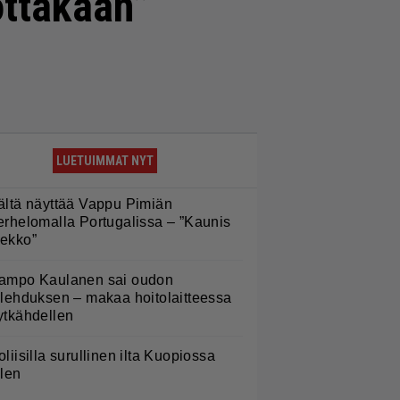
ottakaan”
LUETUIMMAT NYT
ältä näyttää Vappu Pimiän
erhelomalla Portugalissa – ”Kaunis
ekko”
ampo Kaulanen sai oudon
ulehduksen – makaa hoitolaitteessa
ytkähdellen
oliisilla surullinen ilta Kuopiossa
ilen