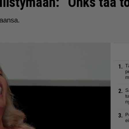
llistymään: ”Onks tää t
maansa.
1.
T
p
m
2.
S
t
n
3.
P
e