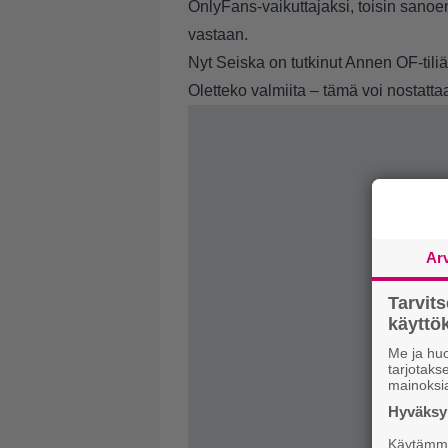
OnlyFans-vaikuttajaksi, toisin sano
vastaan.
Nyt Seiska on tutkinut Annen OF-tili
Oletteko valmiita – tämä voi nostatt
Ar
Tarvit
käytt
Me ja huo
tarjotak
mainoksi
Hyväksym
Käytämme 