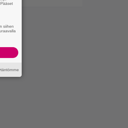
. Pääset
e
n siihen
uraavalla
äytäntömme