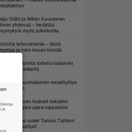
ytkähdellen
atja Ståhl ja Mikko Kuustonen
älleen yhdessä – herättää
ysymyksiä myös julkkiksilta
oliisilla tehovalvonta – tästä
ysymys ja näin kauan kestää
aulaja Marionilla todella tuskaiset
aikat tällä hetkellä
akastettu suomalainen metalliyhtye
ekee paluun
sen
erttu Rissasen hiukset leikattiin
tietoja
yhyeksi – katso upea lopputulos
 ja
TV: He ovat uudet Tanssii Tähtien
anssa -kilpailijat!
toja