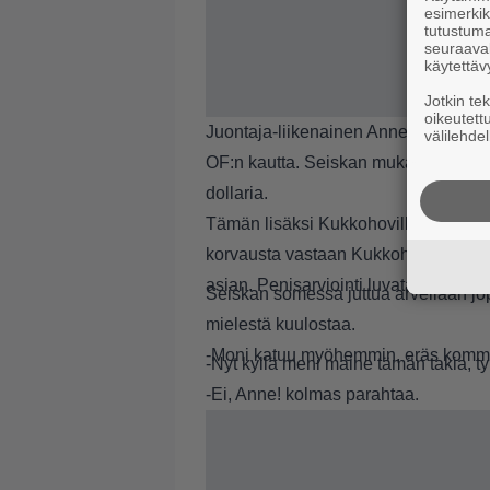
esimerkiks
tutustuma
seuraaval
käytettäv
Jotkin te
oikeutett
Juontaja-liikenainen Anne Kukkohov
välilehdel
OF:n kautta.
Seiskan
mukaan minigri
dollaria.
Tämän lisäksi Kukkohoville voi lähe
korvausta vastaan Kukkohovi lupaa a
asian. Penisarviointi luvataan tehdä 
Seiskan somessa juttua arvellaan jopa
mielestä kuulostaa.
-Moni katuu myöhemmin, eräs komme
-Nyt kyllä meni maine tämän takia, t
-Ei, Anne! kolmas parahtaa.