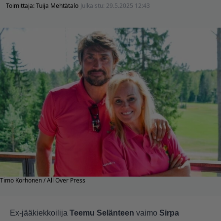
Toimittaja:
Tuija Mehtätalo
Julkaistu:
29.5.2025 12:43
Timo Korhonen / All Over Press
Ex-jääkiekkoilija
Teemu Selänteen
vaimo
Sirpa