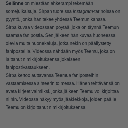
Selänne
on miestään ahkerampi tekemään
somejulkaisuja. Sirpan tuoreissa
Instagram
-tarinoissa on
pyyntö, jonka hän tekee yhdessä Teemun kanssa.
Sirpa kuvaa videossaan pöytää, joka on täynnä Teemun
saamaa fanipostia. Sen jälkeen hän kuvaa huoneessa
olevia muita huonekaluja, jotka nekin on päällystetty
faniposteilla. Videossa nähdään myös Teemu, joka on
laittanut nimikirjoituksensa jokaiseen
fanipostivastaukseen.
Sirpa kertoo auttavansa Teemua faniposteihin
vastaamisessa sihteerin toimessa. Hänen tehtävänsä on
avata kirjeet valmiiksi, jonka jälkeen Teemu voi kirjoittaa
niihin. Videossa näkyy myös jääkiekkoja, joiden päälle
Teemu on kirjoittanut nimikirjoituksensa.