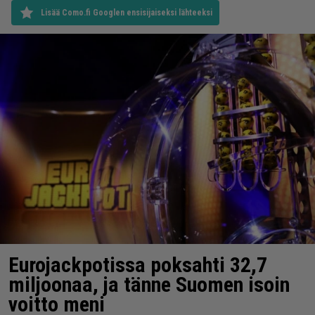
Lisää Como.fi Googlen ensisijaiseksi lähteeksi
Eurojackpotissa poksahti 32,7
miljoonaa, ja tänne Suomen isoin
voitto meni