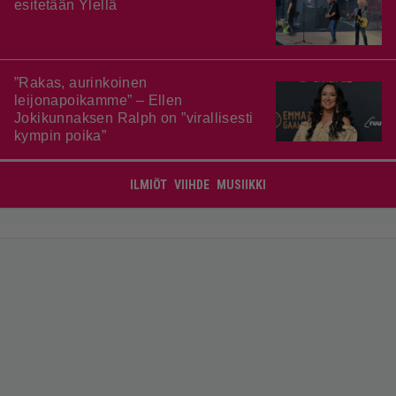
esitetään Ylellä
”Rakas, aurinkoinen
leijonapoikamme” – Ellen
Jokikunnaksen Ralph on ”virallisesti
kympin poika”
ILMIÖT
VIIHDE
MUSIIKKI