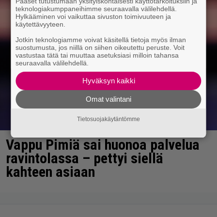
Pääset tutustumaan yksityiskohtaisesti käyttötarkoituksiin ja
teknologiakumppaneihimme seuraavalla välilehdellä.
Hylkääminen voi vaikuttaa sivuston toimivuuteen ja
käytettävyyteen.
Jotkin teknologiamme voivat käsitellä tietoja myös ilman
suostumusta, jos niillä on siihen oikeutettu peruste. Voit
vastustaa tätä tai muuttaa asetuksiasi milloin tahansa
seuraavalla välilehdellä.
Hyväksyn kaikki
Omat valintani
Tietosuojakäytäntömme
Vappu Pimiä sai huonoa palvelua
ravintolassa – pettyi siellä
kahteen asiaan