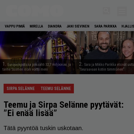
VAPPU PIMIÄ
MIRELLA
DIANDRA
JANI SIEVINEN
SARA PARIKKA
HJALLI
1.
2.
Eurojackpotissa poksahti 32,7 miljoonaa, ja
Sara ja Mikko Parikka etsivät uutt
tänne Suomen isoin voitto meni
”Seuraavaan kotiin tämmöinen”
SIRPA SELÄNNE
TEEMU SELÄNNE
Teemu ja Sirpa Selänne pyytävät:
”Ei enää lisää”
Tätä pyyntöä tuskin uskotaan.