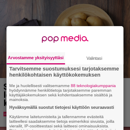
Arvostamme yksityisyyttäsi
Valintasi
Tarvitsemme suostumuksesi tarjotaksemme
henkilökohtaisen käyttökokemuksen
Syötkö perunoita näin? Tutkijat
Me ja huolellisesti valitsemamme
88 teknologiakumppania
hyödynnämme henkilötietoja tarjotaksemme paremman
löysivät yhteyden vakavaan
käyttäjäkokemuksen sekä kohdentaaksemme sisältöä ja
mainoksia.
kansansairauteen
Hyväksymällä suostut tietojesi käyttöön seuraavasti
Käytämme laitetunnisteita ja tallennamme evästeitä
laitteellesi saadaksemme tietoja esimerkiksi sivuista, joilla
vierailit, IP-osoitteestasi sekä laitteesi ominaisuuksista.