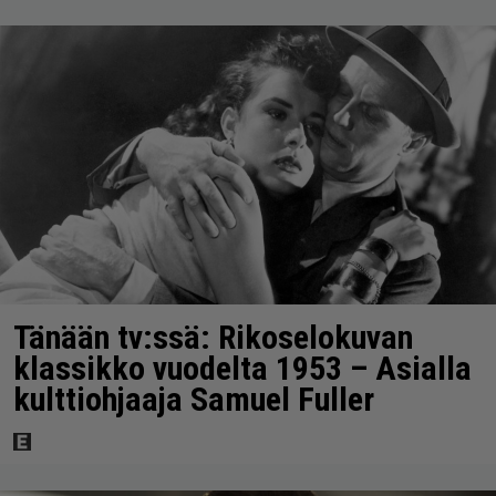
Tänään tv:ssä: Rikoselokuvan
klassikko vuodelta 1953 – Asialla
kulttiohjaaja Samuel Fuller