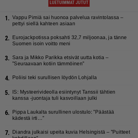
LUETUIMMAT JUTUT
1.
Vappu Pimiä sai huonoa palvelua ravintolassa –
pettyi siellä kahteen asiaan
2.
Eurojackpotissa poksahti 32,7 miljoonaa, ja tänne
Suomen isoin voitto meni
3.
Sara ja Mikko Parikka etsivät uutta kotia –
”Seuraavaan kotiin tämmöinen”
4.
Poliisi teki surullisen löydön Lohjalla
5.
IS: Mysteerivideolla esiintynyt Tanssii tähtien
kanssa -juontaja tuli kasvoillaan julki
6.
Pippa Laukalta surullinen ulostulo: ”Päästää
kädestä irti…”
7.
Diandra julkaisi upeita kuvia Helsingistä – ”Puitteet