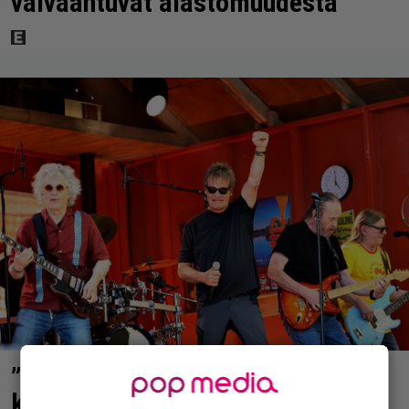
vaivaantuvat alastomuudesta”
”Hattu päästä” – Sami Kuronen
kirjoitti Eppu Normaalille kauniin