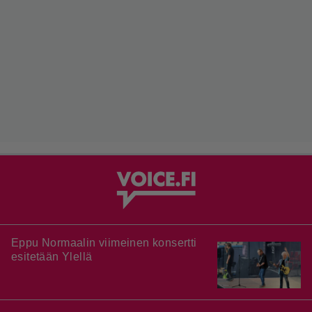
Eppu Normaalin viimeinen konsertti
esitetään Ylellä