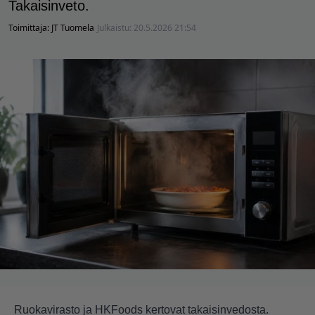
Takaisinveto.
Toimittaja:
JT Tuomela
Julkaistu:
20.5.2026 21:54
Ruokavirasto ja HKFoods kertovat takaisinvedosta.