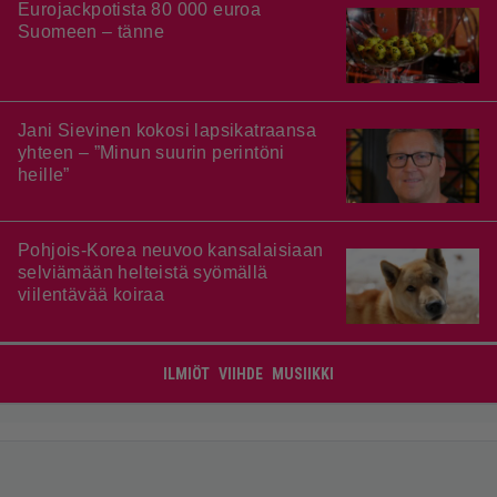
Eurojackpotista 80 000 euroa
Suomeen – tänne
Jani Sievinen kokosi lapsikatraansa
yhteen – ”Minun suurin perintöni
heille”
Pohjois-Korea neuvoo kansalaisiaan
selviämään helteistä syömällä
viilentävää koiraa
ILMIÖT
VIIHDE
MUSIIKKI