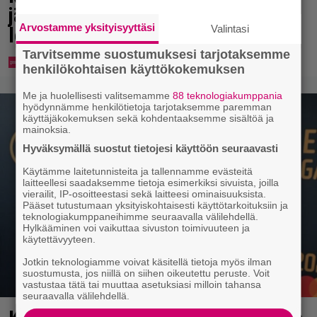
jäähyväiskirjeen ja paljasti
Arvostamme yksityisyyttäsi
lempikappaleensa
Valintasi
Tarvitsemme suostumuksesi tarjotaksemme
henkilökohtaisen käyttökokemuksen
Me ja huolellisesti valitsemamme
88 teknologiakumppania
hyödynnämme henkilötietoja tarjotaksemme paremman
käyttäjäkokemuksen sekä kohdentaaksemme sisältöä ja
mainoksia.
Hyväksymällä suostut tietojesi käyttöön seuraavasti
Käytämme laitetunnisteita ja tallennamme evästeitä
laitteellesi saadaksemme tietoja esimerkiksi sivuista, joilla
vierailit, IP-osoitteestasi sekä laitteesi ominaisuuksista.
Pääset tutustumaan yksityiskohtaisesti käyttötarkoituksiin ja
teknologiakumppaneihimme seuraavalla välilehdellä.
Hylkääminen voi vaikuttaa sivuston toimivuuteen ja
käytettävyyteen.
Jotkin teknologiamme voivat käsitellä tietoja myös ilman
suostumusta, jos niillä on siihen oikeutettu peruste. Voit
vastustaa tätä tai muuttaa asetuksiasi milloin tahansa
seuraavalla välilehdellä.