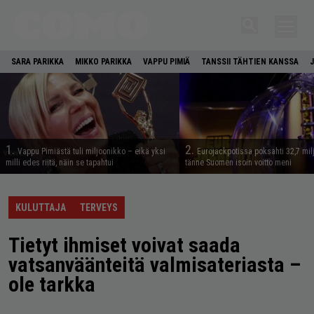
SARA PARIKKA
MIKKO PARIKKA
VAPPU PIMIÄ
TANSSII TÄHTIEN KANSSA
1.
2.
Vappu Pimiästä tuli miljoonikko – eikä yksi
Eurojackpotissa poksahti 32,7 mil
milli edes riitä, näin se tapahtui
tänne Suomen isoin voitto meni
KULUTTAJA
TERVEYS
Tietyt ihmiset voivat saada
vatsanväänteitä valmisateriasta –
ole tarkka