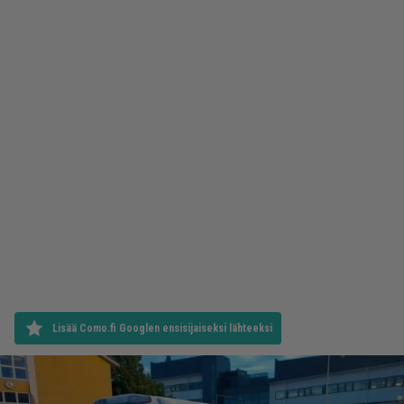
Lisää Como.fi Googlen ensisijaiseksi lähteeksi