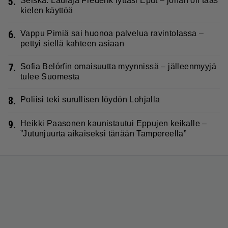
5.
Seiska: Laulaja Frederik lyttäsi Eput – johan oli taas
kielen käyttöä
6.
Vappu Pimiä sai huonoa palvelua ravintolassa –
pettyi siellä kahteen asiaan
7.
Sofia Belórfin omaisuutta myynnissä – jälleenmyyjä
tulee Suomesta
8.
Poliisi teki surullisen löydön Lohjalla
9.
Heikki Paasonen kaunistautui Eppujen keikalle –
”Jutunjuurta aikaiseksi tänään Tampereella”