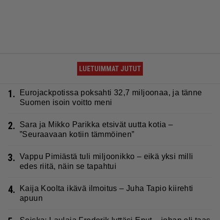
LUETUIMMAT JUTUT
1.
Eurojackpotissa poksahti 32,7 miljoonaa, ja tänne
Suomen isoin voitto meni
2.
Sara ja Mikko Parikka etsivät uutta kotia –
”Seuraavaan kotiin tämmöinen”
3.
Vappu Pimiästä tuli miljoonikko – eikä yksi milli
edes riitä, näin se tapahtui
4.
Kaija Koolta ikävä ilmoitus – Juha Tapio kiirehti
apuun