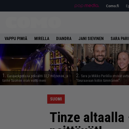
Como.fi
Ep
VAPPU PIMIÄ
MIRELLA
DIANDRA
JANI SIEVINEN
SARA PAR
1.
2.
Eurojackpotissa poksahti 32,7 miljoonaa, ja
Sara ja Mikko Parikka etsivät uutt
tänne Suomen isoin voitto meni
”Seuraavaan kotiin tämmöinen”
SUOMI
Tinze altaalla