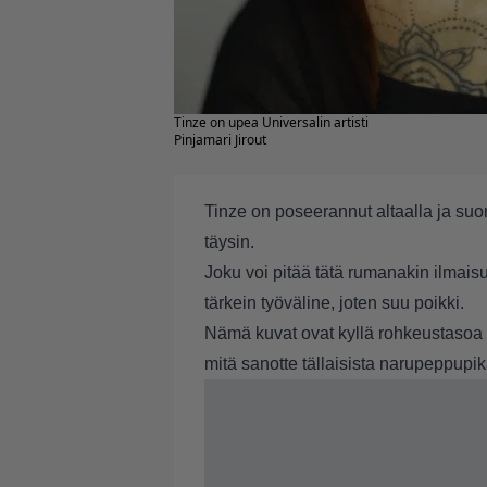
Tinze on upea Universalin artisti
Pinjamari Jirout
Tinze on poseerannut altaalla ja suo
täysin.
Joku voi pitää tätä rumanakin ilmais
tärkein työväline, joten suu poikki.
Nämä kuvat ovat kyllä rohkeustasoa 
mitä sanotte tällaisista narupeppupik