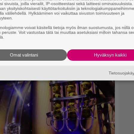
i sivuista, joilla vierailit, IP-osoitteestasi sekä laitteesi ominaisuuksista
ZE (@tinzeofficial)
an yksityiskohtaisesti käyttötarkoituksiin ja teknologiakumppaneihimm
la välilehdellä. Hylkääminen voi vaikuttaa sivuston toimivuuteen ja
yyteen.
si
knologiamme voivat käsitellä tietoja myös ilman suostumusta, jos niillä o
u peruste. Voit vastustaa tätä tai muuttaa asetuksiasi milloin tahansa se
lä.
Omat valintani
Hyväksyn kaikki
Tietosuojak