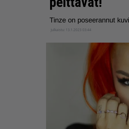
peittävät!
Tinze on poseerannut kuvis
Julkaistu:
13.1.2023 03:44