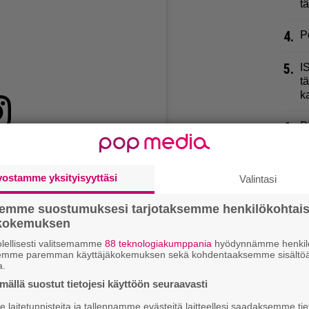
t
4.
P
5.
I
t
k
6.
P
”
 on Instagram
7.
D
vostamme yksityisyyttäsi
Valintasi
H
semme suostumuksesi tarjotaksemme henkilökohtai
8.
U
ökokemuksen
J
lellisesti valitsemamme
88 teknologiakumppania
hyödynnämme henkilö
semme paremman käyttäjäkokemuksen sekä kohdentaaksemme sisältöä
9.
P
a.
p
ällä suostut tietojesi käyttöön seuraavasti
laitetunnisteita ja tallennamme evästeitä laitteellesi saadaksemme tie