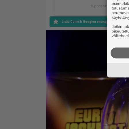
esimerkiks
A post shared by TIN
tutustuma
seuraaval
käytettäv
Lisää Como.fi Googlen ensisijaiseksi lähteek
Jotkin te
oikeutett
välilehdel