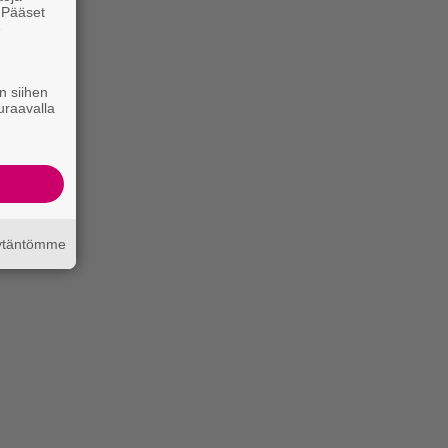
. Pääset
e
n siihen
uraavalla
äytäntömme