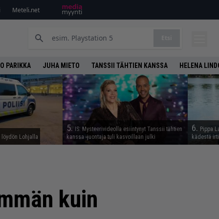
i
Meteli.net
Etsi
O PARIKKA
JUHA MIETO
TANSSII TÄHTIEN KANSSA
HELENA LIN
5.
6.
IS: Mysteerivideolla esiintynyt Tanssii tähtien
Pippa L
n löydön Lohjalla
kanssa -juontaja tuli kasvoillaan julki
kädestä irt
nemmän kuin