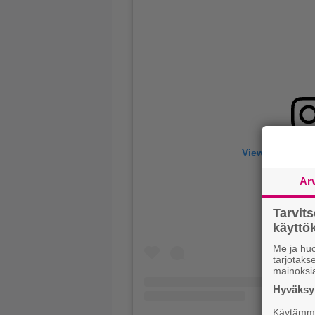
View this post
Ar
Tarvit
käytt
Me ja huo
tarjotak
mainoksi
Hyväksym
Käytämme 