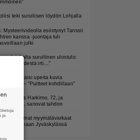
ämmöinen”
oliisi teki surullisen löydön Lohjalla
S: Mysteerivideolla esiintynyt Tanssii
ähtien kanssa -juontaja tuli
asvoillaan julki
ippa Laukalta surullinen ulostulo:
Päästää kädestä irti…”
iandra julkaisi upeita kuvia
elsingistä – ”Puitteet kohdillaan”
sen
uno: Hjallis Harkimo, 72, ja
asmine, 38, sanovat tahdon
tietoja
 ja
iittaamattomat myymälävarkaat
istettiin linnaan Jyväskylässä
toja