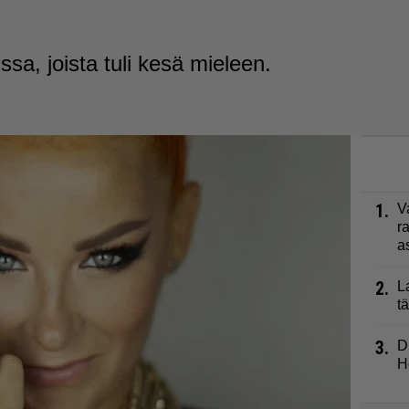
sa, joista tuli kesä mieleen.
1.
V
r
a
2.
L
t
3.
D
H