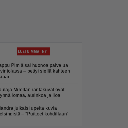
LUETUIMMAT NYT
appu Pimiä sai huonoa palvelua
avintolassa – pettyi siellä kahteen
siaan
aulaja Mirellan rantakuvat ovat
äynnä lomaa, aurinkoa ja iloa
iandra julkaisi upeita kuvia
elsingistä – ”Puitteet kohdillaan”