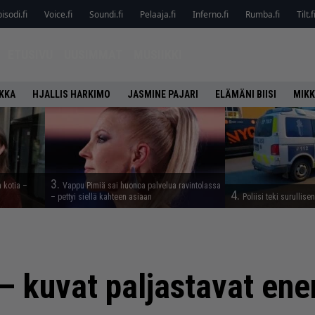
isodi.fi
Voice.fi
Soundi.fi
Pelaaja.fi
Inferno.fi
Rumba.fi
Tilt.f
ETUSIVU
UUSIMMAT
MUSIIKKI
IKKA
HJALLIS HARKIMO
JASMINE PAJARI
ELÄMÄNI BIISI
MIKK
3.
a kotia –
Vappu Pimiä sai huonoa palvelua ravintolassa
4.
– pettyi siellä kahteen asiaan
Poliisi teki surullise
 – kuvat paljastavat e