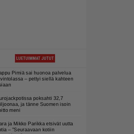
LUETUIMMAT JUTUT
appu Pimiä sai huonoa palvelua
avintolassa – pettyi siellä kahteen
siaan
urojackpotissa poksahti 32,7
iljoonaa, ja tänne Suomen isoin
oitto meni
ara ja Mikko Parikka etsivät uutta
otia – ”Seuraavaan kotiin