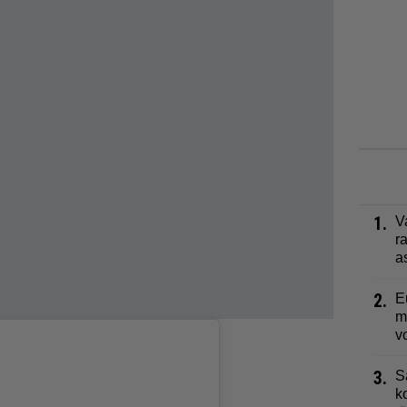
1.
V
r
a
2.
E
m
v
3.
S
k