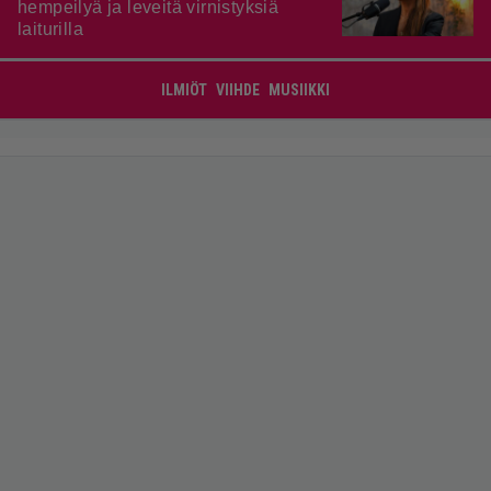
hempeilyä ja leveitä virnistyksiä
laiturilla
ILMIÖT
VIIHDE
MUSIIKKI