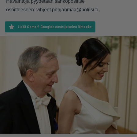
Havaintoja pyydetään sähköpostitse
osoitteeseen: vihjeet.pohjanmaa@poliisi.fi.
Lisää Como.fi Googlen ensisijaiseksi lähteeksi