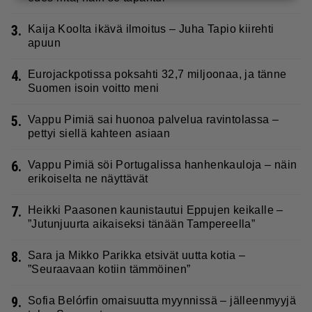
3.
Kaija Koolta ikävä ilmoitus – Juha Tapio kiirehti
apuun
4.
Eurojackpotissa poksahti 32,7 miljoonaa, ja tänne
Suomen isoin voitto meni
5.
Vappu Pimiä sai huonoa palvelua ravintolassa –
pettyi siellä kahteen asiaan
6.
Vappu Pimiä söi Portugalissa hanhenkauloja – näin
erikoiselta ne näyttävät
7.
Heikki Paasonen kaunistautui Eppujen keikalle –
”Jutunjuurta aikaiseksi tänään Tampereella”
8.
Sara ja Mikko Parikka etsivät uutta kotia –
”Seuraavaan kotiin tämmöinen”
9.
Sofia Belórfin omaisuutta myynnissä – jälleenmyyjä