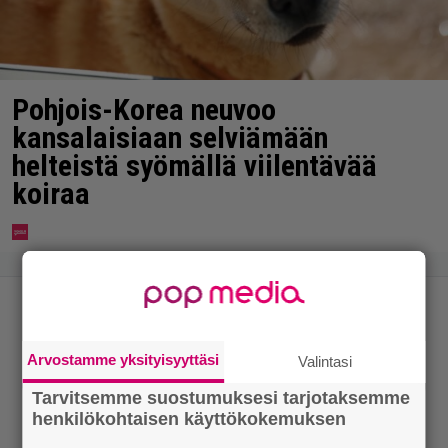
Pohjois-Korea neuvoo
kansalaisiaan selviämään
helteistä syömällä viilentävää
koiraa
Arvostamme yksityisyyttäsi
Valintasi
Tarvitsemme suostumuksesi tarjotaksemme
henkilökohtaisen käyttökokemuksen