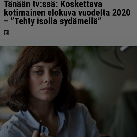
Tänään tv:ssä: Koskettava
kotimainen elokuva vuodelta 2020
– ”Tehty isolla sydämellä”