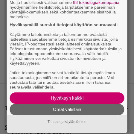
Me ja huolellisesti valitsemamme
88 teknologiakumppania
hyödynnämme henkilötietoja tarjotaksemme paremman
käyttäjäkokemuksen sekä kohdentaaksemme sisältöä ja
mainoksia.
Hyväksymällä suostut tietojesi käyttöön seuraavasti
Käytämme laitetunnisteita ja tallennamme evästeitä
laitteellesi saadaksemme tietoja esimerkiksi sivuista, joilla
vierailit, IP-osoitteestasi sekä laitteesi ominaisuuksista.
Pääset tutustumaan yksityiskohtaisesti käyttötarkoituksiin ja
teknologiakumppaneihimme seuraavalla välilehdellä.
Hylkääminen voi vaikuttaa sivuston toimivuuteen ja
käytettävyyteen.
Jotkin teknologiamme voivat käsitellä tietoja myös ilman
suostumusta, jos niillä on siihen oikeutettu peruste. Voit
vastustaa tätä tai muuttaa asetuksiasi milloin tahansa
seuraavalla välilehdellä.
LUETUIMMAT JUTUT
Hyväksyn kaikki
1.
Seiska: Laulaja Frederik lyttäsi Eput – johan oli taas
Omat valintani
kielen käyttöä
Tietosuojakäytäntömme
2.
Vappu Pimiästä tuli miljoonikko – eikä yksi milli
edes riitä, näin se tapahtui