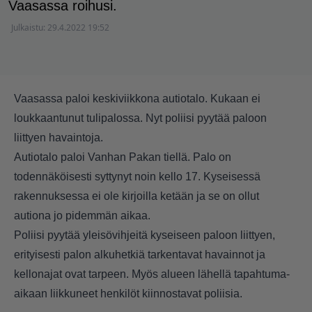
Vaasassa roihusi.
Julkaistu:
29.4.2022 19:52
Vaasassa paloi keskiviikkona autiotalo. Kukaan ei
loukkaantunut tulipalossa. Nyt poliisi pyytää paloon
liittyen havaintoja.
Autiotalo paloi Vanhan Pakan tiellä. Palo on
todennäköisesti syttynyt noin kello 17. Kyseisessä
rakennuksessa ei ole kirjoilla ketään ja se on ollut
autiona jo pidemmän aikaa.
Poliisi pyytää yleisövihjeitä kyseiseen paloon liittyen,
erityisesti palon alkuhetkiä tarkentavat havainnot ja
kellonajat ovat tarpeen. Myös alueen lähellä tapahtuma-
aikaan liikkuneet henkilöt kiinnostavat poliisia.