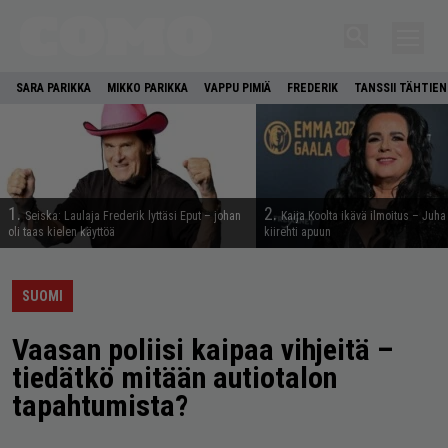
SARA PARIKKA
MIKKO PARIKKA
VAPPU PIMIÄ
FREDERIK
TANSSII TÄHTIE
1.
2.
Seiska: Laulaja Frederik lyttäsi Eput – johan
Kaija Koolta ikävä ilmoitus – Juha
oli taas kielen käyttöä
kiirehti apuun
SUOMI
Vaasan poliisi kaipaa vihjeitä –
tiedätkö mitään autiotalon
tapahtumista?