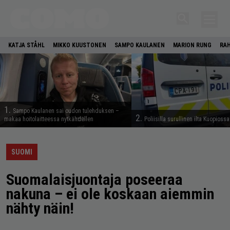
KATJA STÅHL
MIKKO KUUSTONEN
SAMPO KAULANEN
MARION RUNG
RA
1.
Sampo Kaulanen sai oudon tulehduksen –
2.
makaa hoitolaitteessa nytkähdellen
Poliisilla surullinen ilta Kuopiossa
SUOMI
Suomalaisjuontaja poseeraa
nakuna – ei ole koskaan aiemmin
nähty näin!