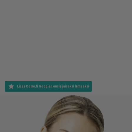
Lisää Como.fi Googlen ensisijaiseksi lähteeksi