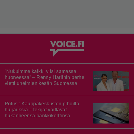
”Nukuimme kaikki viisi samassa
huoneessa” – Renny Harlinin perhe
vietti unelmien kesän Suomessa
Poliisi: Kauppakeskusten pihoilla
huijauksia – tekijät väittävät
hukanneensa pankkikorttinsa