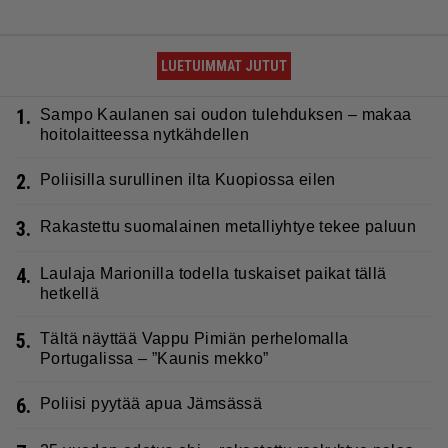
LUETUIMMAT JUTUT
1.
Sampo Kaulanen sai oudon tulehduksen – makaa
hoitolaitteessa nytkähdellen
2.
Poliisilla surullinen ilta Kuopiossa eilen
3.
Rakastettu suomalainen metalliyhtye tekee paluun
4.
Laulaja Marionilla todella tuskaiset paikat tällä
hetkellä
5.
Tältä näyttää Vappu Pimiän perhelomalla
Portugalissa – ”Kaunis mekko”
6.
Poliisi pyytää apua Jämsässä