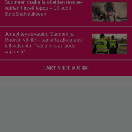
Suomeen matkalla olleiden rescue-
koirien hirveä loppu – 10 kuoli
lämpöhalvaukseen
Junayhteys avautuu Suomen ja
Ruotsin välille – samalla alkaa uusi
tullivalvonta: ”Näitä ei saa tuoda
vapaasti”
ILMIÖT
VIIHDE
MUSIIKKI