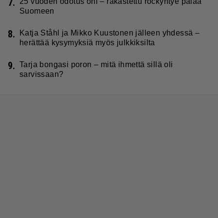
7.
25 vuoden odotus ohi – rakastettu rockyhtye palaa
Suomeen
8.
Katja Ståhl ja Mikko Kuustonen jälleen yhdessä –
herättää kysymyksiä myös julkkiksilta
9.
Tarja bongasi poron – mitä ihmettä sillä oli
sarvissaan?