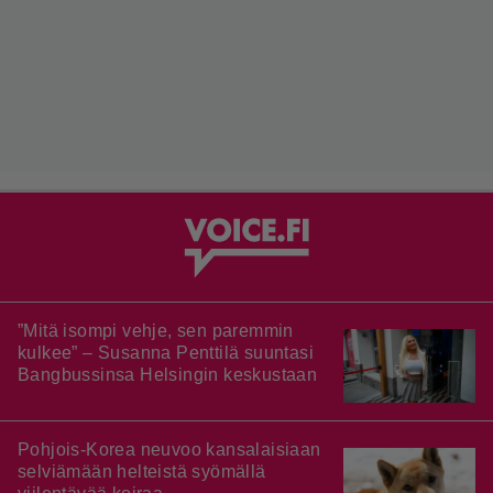
”Mitä isompi vehje, sen paremmin
kulkee” – Susanna Penttilä suuntasi
Bangbussinsa Helsingin keskustaan
Pohjois-Korea neuvoo kansalaisiaan
selviämään helteistä syömällä