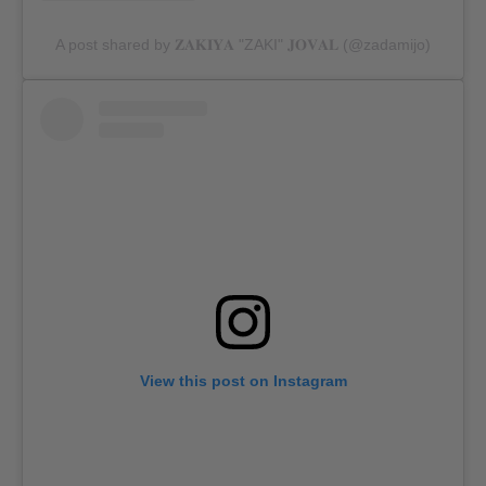
A post shared by 𝐙𝐀𝐊𝐈𝐘𝐀 "ZAKI" 𝐉𝐎𝐕𝐀𝐋 (@zadamijo)
View this post on Instagram