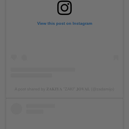
View this post on Instagram
A post shared by 𝐙𝐀𝐊𝐈𝐘𝐀 "ZAKI" 𝐉𝐎𝐕𝐀𝐋 (@zadamijo)