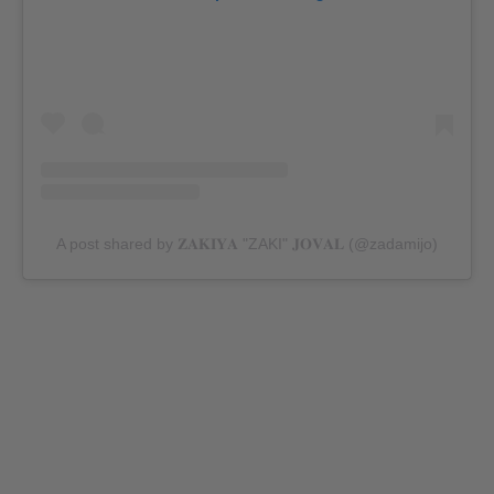
A post shared by 𝐙𝐀𝐊𝐈𝐘𝐀 "ZAKI" 𝐉𝐎𝐕𝐀𝐋 (@zadamijo)