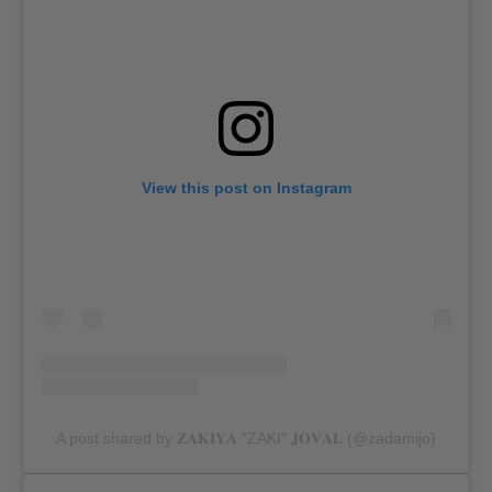
View this post on Instagram
A post shared by 𝐙𝐀𝐊𝐈𝐘𝐀 "ZAKI" 𝐉𝐎𝐕𝐀𝐋 (@zadamijo)