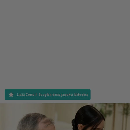
Lisää Como.fi Googlen ensisijaiseksi lähteeksi