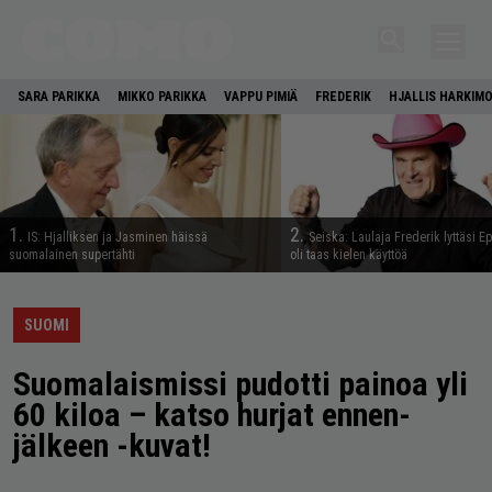
SARA PARIKKA
MIKKO PARIKKA
VAPPU PIMIÄ
FREDERIK
HJALLIS HARKIM
1.
2.
IS: Hjalliksen ja Jasminen häissä
Seiska: Laulaja Frederik lyttäsi E
suomalainen supertähti
oli taas kielen käyttöä
SUOMI
Suomalaismissi pudotti painoa yli
60 kiloa – katso hurjat ennen-
jälkeen -kuvat!