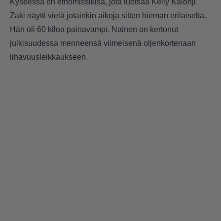
Kyseessä on etnomissikisa, jota luotsaa Kelly Kalonji.
Zaki näytti vielä jotainkin aikoja sitten hieman erilaiselta.
Hän oli 60 kiloa painavampi. Nainen on kertonut
julkisuudessa menneensä viimeisenä oljenkortenaan
lihavuusleikkaukseen.