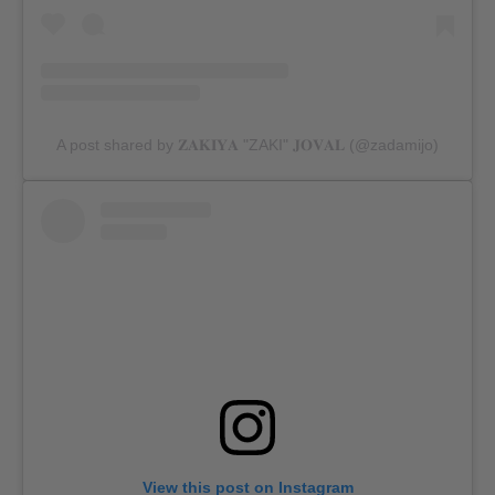
A post shared by 𝐙𝐀𝐊𝐈𝐘𝐀 "ZAKI" 𝐉𝐎𝐕𝐀𝐋 (@zadamijo)
View this post on Instagram