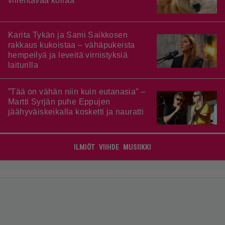
viilentävää koiraa
Karita Tykän ja Sami Saikkosen
rakkaus kukoistaa – vähäpukeista
hempeilyä ja leveitä virnistyksiä
laiturilla
”Tää on vähän niin kuin eutanasia” –
Martti Syrjän puhe Eppujen
jäähyväiskeikalla kosketti ja nauratti
ILMIÖT
VIIHDE
MUSIIKKI