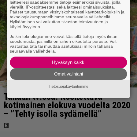
laitteellesi saadaksemme tietoja esimerkiksi sivuista, joilla
vierailit, IP-osoitteestasi sekä laitteesi ominaisuuksista.
Pääset tutustumaan yksityiskohtaisesti käyttötarkoituksiin ja
teknologiakumppaneihimme seuraavalla välilehdellä.
Hylkääminen voi vaikuttaa sivuston toimivuuteen ja
käytettävyyteen.
Jotkin teknologiamme voivat käsitellä tietoja myös ilman
suostumusta, jos niillä on siihen oikeutettu peruste. Voit
vastustaa tätä tai muuttaa asetuksiasi milloin tahansa
seuraavalla välilehdellä.
Hyväksyn kaikki
Omat valintani
Tietosuojakäytäntömme
Tänään tv:ssä: Koskettava
kotimainen elokuva vuodelta 2020
– ”Tehty isolla sydämellä”