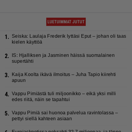
LUETUIMMAT JUTUT
1.
Seiska: Laulaja Frederik lyttäsi Eput – johan oli taas
kielen käyttöä
2.
IS: Hjalliksen ja Jasminen häissä suomalainen
supertähti
3.
Kaija Koolta ikävä ilmoitus – Juha Tapio kiirehti
apuun
4.
Vappu Pimiästä tuli miljoonikko – eikä yksi milli
edes riitä, näin se tapahtui
5.
Vappu Pimiä sai huonoa palvelua ravintolassa –
pettyi siellä kahteen asiaan
Eurojackpotissa poksahti 32,7 miljoonaa, ja tänne