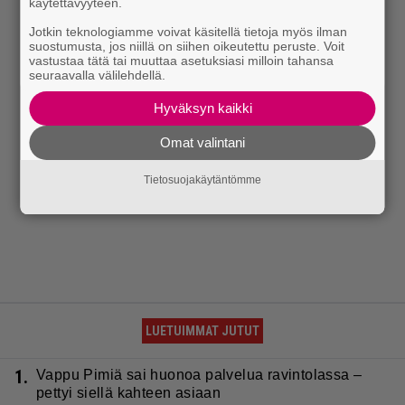
käytettävyyteen.
Jotkin teknologiamme voivat käsitellä tietoja myös ilman
suostumusta, jos niillä on siihen oikeutettu peruste. Voit
vastustaa tätä tai muuttaa asetuksiasi milloin tahansa
seuraavalla välilehdellä.
Hyväksyn kaikki
Omat valintani
Tietosuojakäytäntömme
LUETUIMMAT JUTUT
1.
Vappu Pimiä sai huonoa palvelua ravintolassa –
pettyi siellä kahteen asiaan