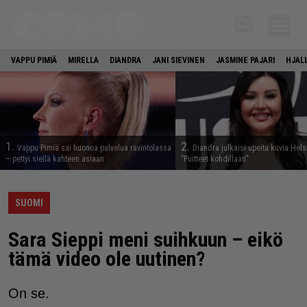
VAPPU PIMIÄ
MIRELLA
DIANDRA
JANI SIEVINEN
JASMINE PAJARI
HJAL
1.
2.
Vappu Pimiä sai huonoa palvelua ravintolassa
Diandra julkaisi upeita kuvia Hels
– pettyi siellä kahteen asiaan
”Puitteet kohdillaan”
SUOMI
Sara Sieppi meni suihkuun – eikö
tämä video ole uutinen?
On se.