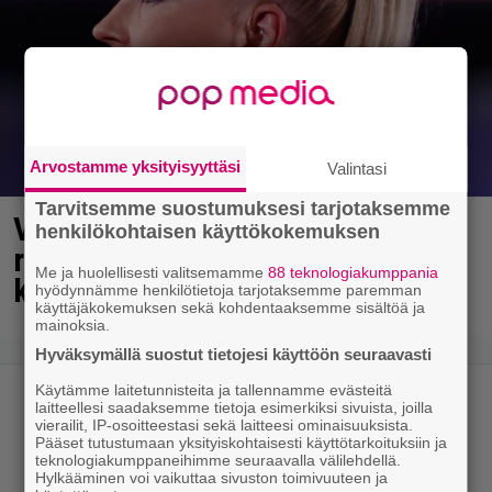
Arvostamme yksityisyyttäsi
Valintasi
Tarvitsemme suostumuksesi tarjotaksemme
Vappu Pimiä sai huonoa palvelua
henkilökohtaisen käyttökokemuksen
ravintolassa – pettyi siellä
Me ja huolellisesti valitsemamme
88 teknologiakumppania
kahteen asiaan
hyödynnämme henkilötietoja tarjotaksemme paremman
käyttäjäkokemuksen sekä kohdentaaksemme sisältöä ja
mainoksia.
Hyväksymällä suostut tietojesi käyttöön seuraavasti
Käytämme laitetunnisteita ja tallennamme evästeitä
laitteellesi saadaksemme tietoja esimerkiksi sivuista, joilla
vierailit, IP-osoitteestasi sekä laitteesi ominaisuuksista.
Pääset tutustumaan yksityiskohtaisesti käyttötarkoituksiin ja
teknologiakumppaneihimme seuraavalla välilehdellä.
Hylkääminen voi vaikuttaa sivuston toimivuuteen ja