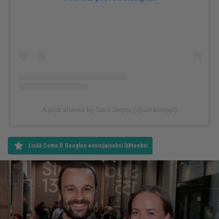
A post shared by Sara Sieppi (@sarasieppi)
Lisää Como.fi Googlen ensisijaiseksi lähteeksi