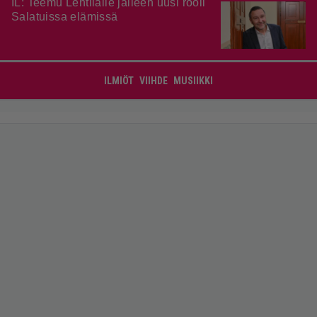
IL: Teemu Lehtilälle jälleen uusi rooli
Salatuissa elämissä
ILMIÖT
VIIHDE
MUSIIKKI