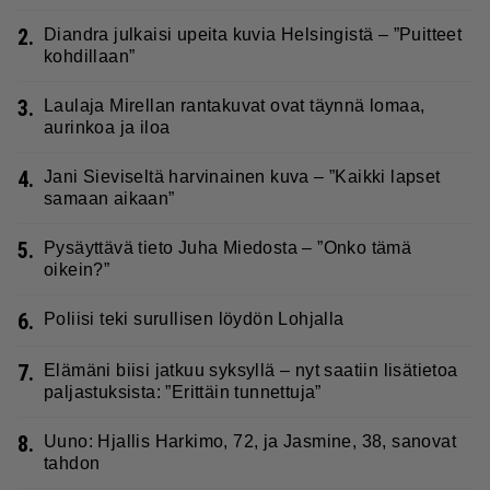
2.
Diandra julkaisi upeita kuvia Helsingistä – ”Puitteet
kohdillaan”
3.
Laulaja Mirellan rantakuvat ovat täynnä lomaa,
aurinkoa ja iloa
4.
Jani Sieviseltä harvinainen kuva – ”Kaikki lapset
samaan aikaan”
5.
Pysäyttävä tieto Juha Miedosta – ”Onko tämä
oikein?”
6.
Poliisi teki surullisen löydön Lohjalla
7.
Elämäni biisi jatkuu syksyllä – nyt saatiin lisätietoa
paljastuksista: ”Erittäin tunnettuja”
8.
Uuno: Hjallis Harkimo, 72, ja Jasmine, 38, sanovat
tahdon